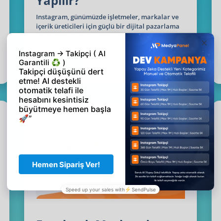
Yapılır?
Instagram, günümüzde işletmeler, markalar ve
içerik üreticileri için güçlü bir dijital pazarlama
aracı olmuştur. Kullanıcıların daha profesyonel
bir g...
Read more