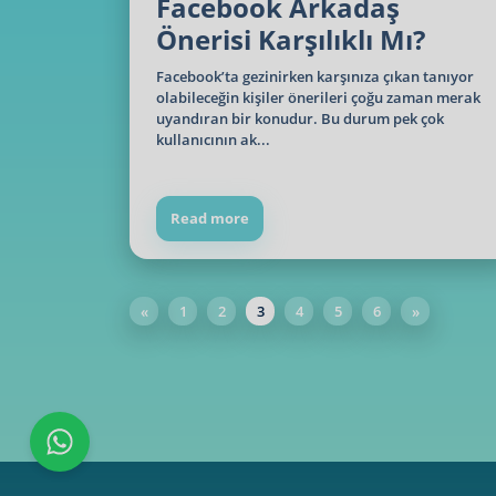
Facebook Arkadaş
Önerisi Karşılıklı Mı?
Facebook’ta gezinirken karşınıza çıkan tanıyor
olabileceğin kişiler önerileri çoğu zaman merak
uyandıran bir konudur. Bu durum pek çok
kullanıcının ak...
Read more
«
1
2
3
4
5
6
»