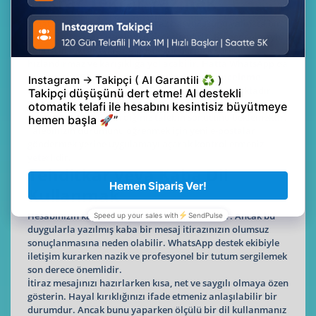
Tekrar Tekrar Yazmak
WhatsApp destek ekibi her itiraz başvurusunu yalnızca bir
telefon numarası üzerinden değerlendirir. Bu nedenle aynı
konu için tekrar tekrar e-posta göndermek süreci
hızlandırmaz ve karışıklığa yol açabilir. Hatta WhatsApp da
bu konuda “
Birden fazla talep göndermek inceleme
sürecini hızlandırmaz.
” şeklinde bir uyarı yapmaktadır.
Bu süreçte yapmanız gereken en önemli şey sabırlı
davranmak ve gönderdiğiniz talebin sonucunu beklemektir.
Talebinizin durumunu öğrenmek için yeni e-postalar
göndermek yerine uygulamayı açarak kontrol etmeniz
yeterlidir.
Tehditkar veya Kaba Dil
Kullanmak
Hesabınızın kapatılması moral bozucu olabilir. Ancak bu
duygularla yazılmış kaba bir mesaj itirazınızın olumsuz
sonuçlanmasına neden olabilir. WhatsApp destek ekibiyle
iletişim kurarken nazik ve profesyonel bir tutum sergilemek
son derece önemlidir.
İtiraz mesajınızı hazırlarken kısa, net ve saygılı olmaya özen
gösterin. Hayal kırıklığınızı ifade etmeniz anlaşılabilir bir
durumdur. Ancak bunu yaparken ölçülü bir dil kullanmanız