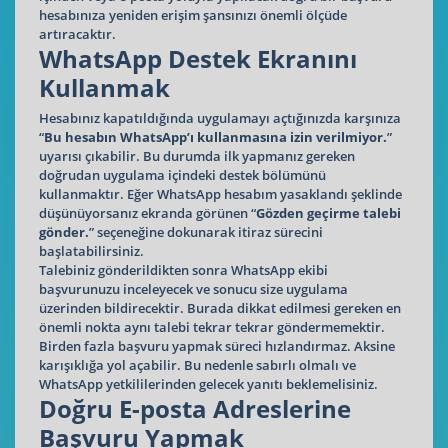
hesabınıza yeniden erişim şansınızı önemli ölçüde
artıracaktır.
WhatsApp Destek Ekranını
Kullanmak
Hesabınız kapatıldığında uygulamayı açtığınızda karşınıza
“
Bu hesabın WhatsApp’ı kullanmasına izin verilmiyor.
”
uyarısı çıkabilir. Bu durumda ilk yapmanız gereken
doğrudan uygulama içindeki destek bölümünü
kullanmaktır. Eğer WhatsApp hesabım yasaklandı şeklinde
düşünüyorsanız ekranda görünen “
Gözden geçirme talebi
gönder.
” seçeneğine dokunarak itiraz sürecini
başlatabilirsiniz.
Talebiniz gönderildikten sonra WhatsApp ekibi
başvurunuzu inceleyecek ve sonucu size uygulama
üzerinden bildirecektir. Burada dikkat edilmesi gereken en
önemli nokta aynı talebi tekrar tekrar göndermemektir.
Birden fazla başvuru yapmak süreci hızlandırmaz. Aksine
karışıklığa yol açabilir. Bu nedenle sabırlı olmalı ve
WhatsApp yetkililerinden gelecek yanıtı beklemelisiniz.
Doğru E-posta Adreslerine
Başvuru Yapmak