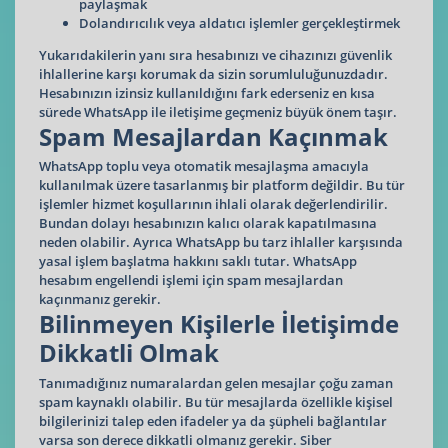
paylaşmak
Dolandırıcılık veya aldatıcı işlemler gerçekleştirmek
Yukarıdakilerin yanı sıra hesabınızı ve cihazınızı güvenlik
ihlallerine karşı korumak da sizin sorumluluğunuzdadır.
Hesabınızın izinsiz kullanıldığını fark ederseniz en kısa
sürede WhatsApp ile iletişime geçmeniz büyük önem taşır.
Spam Mesajlardan Kaçınmak
WhatsApp toplu veya otomatik mesajlaşma amacıyla
kullanılmak üzere tasarlanmış bir platform değildir. Bu tür
işlemler hizmet koşullarının ihlali olarak değerlendirilir.
Bundan dolayı hesabınızın kalıcı olarak kapatılmasına
neden olabilir. Ayrıca WhatsApp bu tarz ihlaller karşısında
yasal işlem başlatma hakkını saklı tutar. WhatsApp
hesabım engellendi işlemi için spam mesajlardan
kaçınmanız gerekir.
Bilinmeyen Kişilerle İletişimde
Dikkatli Olmak
Tanımadığınız numaralardan gelen mesajlar çoğu zaman
spam kaynaklı olabilir. Bu tür mesajlarda özellikle kişisel
bilgilerinizi talep eden ifadeler ya da şüpheli bağlantılar
varsa son derece dikkatli olmanız gerekir. Siber