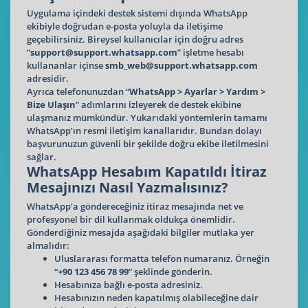
Uygulama içindeki destek sistemi dışında WhatsApp
ekibiyle doğrudan e-posta yoluyla da iletişime
geçebilirsiniz. Bireysel kullanıcılar için doğru adres
“
support@support.whatsapp.com
” işletme hesabı
kullananlar içinse
smb_web@support.whatsapp.com
adresidir.
Ayrıca telefonunuzdan “
WhatsApp > Ayarlar > Yardım >
Bize Ulaşın
” adımlarını izleyerek de destek ekibine
ulaşmanız mümkündür. Yukarıdaki yöntemlerin tamamı
WhatsApp’ın resmi iletişim kanallarıdır. Bundan dolayı
başvurunuzun güvenli bir şekilde doğru ekibe iletilmesini
sağlar.
WhatsApp Hesabım Kapatıldı İtiraz
Mesajınızı Nasıl Yazmalısınız?
WhatsApp’a göndereceğiniz itiraz mesajında net ve
profesyonel bir dil kullanmak oldukça önemlidir.
Gönderdiğiniz mesajda aşağıdaki bilgiler mutlaka yer
almalıdır:
Uluslararası formatta telefon numaranız. Örneğin
“
+90 123 456 78 99
” şeklinde gönderin.
Hesabınıza bağlı e-posta adresiniz.
Hesabınızın neden kapatılmış olabileceğine dair