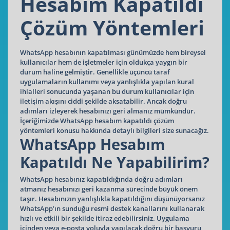
Hesabım Kapatıldı
Çözüm Yöntemleri
WhatsApp hesabının kapatılması günümüzde hem bireysel
kullanıcılar hem de işletmeler için oldukça yaygın bir
durum haline gelmiştir. Genellikle üçüncü taraf
uygulamaların kullanımı veya yanlışlıkla yapılan kural
ihlalleri sonucunda yaşanan bu durum kullanıcılar için
iletişim akışını ciddi şekilde aksatabilir. Ancak doğru
adımları izleyerek hesabınızı geri almanız mümkündür.
İçeriğimizde WhatsApp hesabım kapatıldı çözüm
yöntemleri konusu hakkında detaylı bilgileri size sunacağız.
WhatsApp Hesabım
Kapatıldı Ne Yapabilirim?
WhatsApp hesabınız kapatıldığında doğru adımları
atmanız hesabınızı geri kazanma sürecinde büyük önem
taşır. Hesabınızın yanlışlıkla kapatıldığını düşünüyorsanız
WhatsApp’ın sunduğu resmi destek kanallarını kullanarak
hızlı ve etkili bir şekilde itiraz edebilirsiniz. Uygulama
içinden veya e-posta yoluyla yapılacak doğru bir başvuru