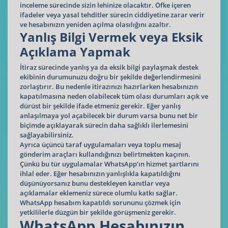
inceleme sürecinde sizin lehinize olacaktır. Öfke içeren
ifadeler veya yasal tehditler sürecin ciddiyetine zarar verir
ve hesabınızın yeniden açılma olasılığını azaltır.
Yanlış Bilgi Vermek veya Eksik
Açıklama Yapmak
İtiraz sürecinde yanlış ya da eksik bilgi paylaşmak destek
ekibinin durumunuzu doğru bir şekilde değerlendirmesini
zorlaştırır. Bu nedenle itirazınızı hazırlarken hesabınızın
kapatılmasına neden olabilecek tüm olası durumları açık ve
dürüst bir şekilde ifade etmeniz gerekir. Eğer yanlış
anlaşılmaya yol açabilecek bir durum varsa bunu net bir
biçimde açıklayarak sürecin daha sağlıklı ilerlemesini
sağlayabilirsiniz.
Ayrıca üçüncü taraf uygulamaları veya toplu mesaj
gönderim araçları kullandığınızı belirtmekten kaçının.
Çünkü bu tür uygulamalar WhatsApp’ın hizmet şartlarını
ihlal eder. Eğer hesabınızın yanlışlıkla kapatıldığını
düşünüyorsanız bunu destekleyen kanıtlar veya
açıklamalar eklemeniz sürece olumlu katkı sağlar.
WhatsApp hesabım kapatıldı sorununu çözmek için
yetkililerle düzgün bir şekilde görüşmeniz gerekir.
WhatsApp Hesabınızın