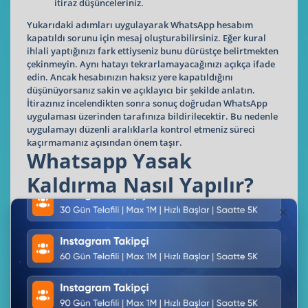
itiraz düşünceleriniz.
Yukarıdaki adımları uygulayarak WhatsApp hesabım
kapatıldı sorunu için mesaj oluşturabilirsiniz. Eğer kural
ihlali yaptığınızı fark ettiyseniz bunu dürüstçe belirtmekten
çekinmeyin. Aynı hatayı tekrarlamayacağınızı açıkça ifade
edin. Ancak hesabınızın haksız yere kapatıldığını
düşünüyorsanız sakin ve açıklayıcı bir şekilde anlatın.
İtirazınız incelendikten sonra sonuç doğrudan WhatsApp
uygulaması üzerinden tarafınıza bildirilecektir. Bu nedenle
uygulamayı düzenli aralıklarla kontrol etmeniz süreci
kaçırmamanız açısından önem taşır.
Whatsapp Yasak
Kaldırma Nasıl Yapılır?
WhatsApp hesabınız kapatıldığında endişelenmeden doğru
adımları izlemek yasağın kaldırılması için büyük önem
taşır. Hesabınızın yanlışlıkla kapatıldığını düşünüyorsanız
resmi destek kanallarını kullanarak kolayca itiraz
edebilirsiniz. Doğru ve dikkatli bir başvuru süreci
hesabınıza yeniden erişim sağlamanın en etkili yoludur.
Aynı E-posta Adresinden