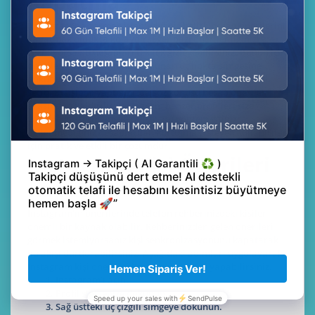
Kapatma
Instagram’da görmek istemediğiniz belirli hesap önerilerini
kapatmak oldukça kolaydır. Eğer bazı öneriler ilginizi
çekmiyorsa bu hesapları tek tek gizleyebilirsiniz. Bunun için
önerilen hesabın yanında bulunan üç nokta simgesine
dokunun. Açılan menüden “
İlgilenmiyorum
” seçeneğini
seçin. Bu işlemi yaptığınızda söz konusu hesap öneriler
arasından kaldırılır. Instagram benzer profilleri size
yeniden göstermemeye çalışır. Bu yöntem yalnızca
ilgilenmediğiniz hesaplardan kurtulmak isteyen kullanıcılar
için pratik ve etkili bir çözümdür.
Instagram Kişi Önerileri
Kapatma
Instagram’ın önerilerinde telefon rehberinizdeki kişiler
önemli bir kaynak olabilir. Rehberinizden gelen önerileri
görmek istemiyorsanız kişi senkronizasyonunu kapatarak
bu akışı durdurabilirsiniz. Aşağıdaki adımları uygulayarak
Instagram kişi önerileri kapatma işlemini yapabilirsiniz.
Instagram’ı açın.
Profil simgenize dokunun.
Sağ üstteki üç çizgili simgeye dokunun.