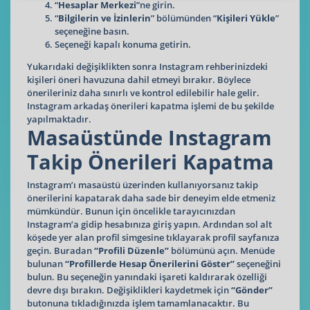
“
Hesaplar Merkezi
”ne girin.
“
Bilgilerin ve İzinlerin
” bölümünden “
Kişileri Yükle
”
seçeneğine basın.
Seçeneği kapalı konuma getirin.
Yukarıdaki değişiklikten sonra Instagram rehberinizdeki
kişileri öneri havuzuna dahil etmeyi bırakır. Böylece
önerileriniz daha sınırlı ve kontrol edilebilir hale gelir.
Instagram arkadaş önerileri kapatma işlemi de bu şekilde
yapılmaktadır.
Masaüstünde Instagram
Takip Önerileri Kapatma
Instagram’ı masaüstü üzerinden kullanıyorsanız takip
önerilerini kapatarak daha sade bir deneyim elde etmeniz
mümkündür. Bunun için öncelikle tarayıcınızdan
Instagram’a
gidip hesabınıza giriş yapın. Ardından sol alt
köşede yer alan profil simgesine tıklayarak profil sayfanıza
geçin. Buradan
“Profili Düzenle”
bölümünü açın. Menüde
bulunan
“Profillerde Hesap Önerilerini Göster”
seçeneğini
bulun. Bu seçeneğin yanındaki işareti kaldırarak özelliği
devre dışı bırakın. Değişiklikleri kaydetmek için
“Gönder”
butonuna tıkladığınızda işlem tamamlanacaktır. Bu