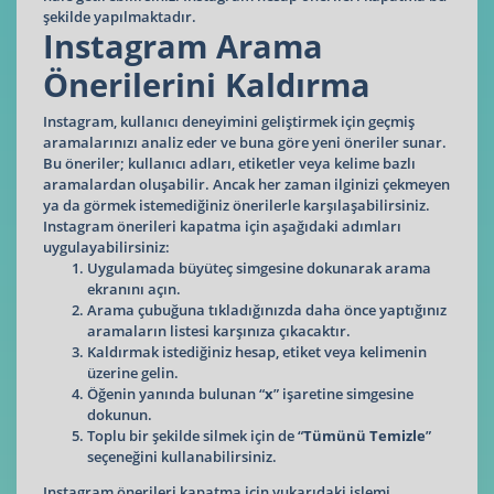
şekilde yapılmaktadır.
Instagram Arama
Önerilerini Kaldırma
Instagram, kullanıcı deneyimini geliştirmek için geçmiş
aramalarınızı analiz eder ve buna göre yeni öneriler sunar.
Bu öneriler; kullanıcı adları, etiketler veya kelime bazlı
aramalardan oluşabilir. Ancak her zaman ilginizi çekmeyen
ya da görmek istemediğiniz önerilerle karşılaşabilirsiniz.
Instagram önerileri kapatma için aşağıdaki adımları
uygulayabilirsiniz:
Uygulamada büyüteç simgesine dokunarak arama
ekranını açın.
Arama çubuğuna tıkladığınızda daha önce yaptığınız
aramaların listesi karşınıza çıkacaktır.
Kaldırmak istediğiniz hesap, etiket veya kelimenin
üzerine gelin.
Öğenin yanında bulunan “
x
” işaretine simgesine
dokunun.
Toplu bir şekilde silmek için de “
Tümünü Temizle
”
seçeneğini kullanabilirsiniz.
Instagram önerileri kapatma için yukarıdaki işlemi