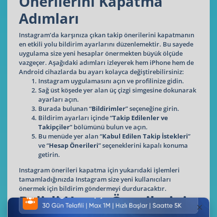
Önerilerini Kapatma
Adımları
Instagram’da karşınıza çıkan takip önerilerini kapatmanın
en etkili yolu bildirim ayarlarını düzenlemektir. Bu sayede
uygulama size yeni hesaplar önermekten büyük ölçüde
vazgeçer. Aşağıdaki adımları izleyerek hem iPhone hem de
Android cihazlarda bu ayarı kolayca değiştirebilirsiniz:
Instagram uygulamasını açın ve profilinize gidin.
Sağ üst köşede yer alan üç çizgi simgesine dokunarak
ayarları açın.
Burada bulunan “
Bildirimler
” seçeneğine girin.
Bildirim ayarları içinde “
Takip Edilenler ve
Takipçiler
” bölümünü bulun ve açın.
Bu menüde yer alan “
Kabul Edilen Takip İstekleri
”
ve “
Hesap Önerileri
” seçeneklerini kapalı konuma
getirin.
Instagram önerileri kapatma için yukarıdaki işlemleri
tamamladığınızda Instagram size yeni kullanıcıları
önermek için bildirim göndermeyi durduracaktır.
Belirli Hesap Önerilerini