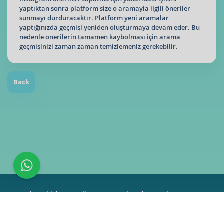
yaptıktan sonra platform size o aramayla ilgili öneriler
sunmayı durduracaktır. Platform yeni aramalar
yaptığınızda geçmişi yeniden oluşturmaya devam eder. Bu
nedenle önerilerin tamamen kaybolması için arama
geçmişinizi zaman zaman temizlemeniz gerekebilir.
Back
Turkey's highest quality SMM Panel MedyaPanel! 2015 - 2023
Contact |
About Us
|
Terms
|
Instagram
|
TikTok