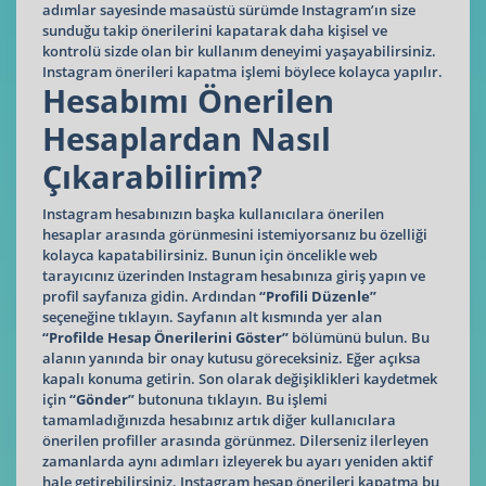
adımlar sayesinde masaüstü sürümde Instagram’ın size
sunduğu takip önerilerini kapatarak daha kişisel ve
kontrolü sizde olan bir kullanım deneyimi yaşayabilirsiniz.
Instagram önerileri kapatma işlemi böylece kolayca yapılır.
Hesabımı Önerilen
Hesaplardan Nasıl
Çıkarabilirim?
Instagram hesabınızın başka kullanıcılara önerilen
hesaplar arasında görünmesini istemiyorsanız bu özelliği
kolayca kapatabilirsiniz. Bunun için öncelikle web
tarayıcınız üzerinden Instagram hesabınıza giriş yapın ve
profil sayfanıza gidin. Ardından
“Profili Düzenle”
seçeneğine tıklayın. Sayfanın alt kısmında yer alan
“Profilde Hesap Önerilerini Göster”
bölümünü bulun. Bu
alanın yanında bir onay kutusu göreceksiniz. Eğer açıksa
kapalı konuma getirin. Son olarak değişiklikleri kaydetmek
için
“Gönder”
butonuna tıklayın. Bu işlemi
tamamladığınızda hesabınız artık diğer kullanıcılara
önerilen profiller arasında görünmez. Dilerseniz ilerleyen
zamanlarda aynı adımları izleyerek bu ayarı yeniden aktif
hale getirebilirsiniz. Instagram hesap önerileri kapatma bu