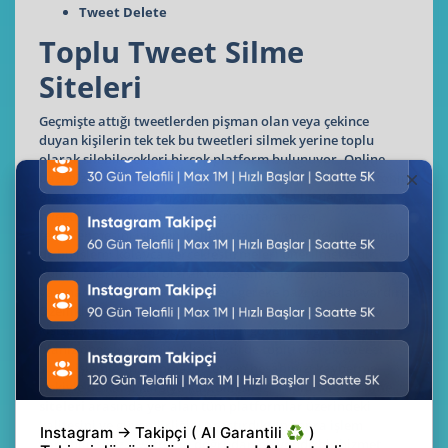
Tweet Delete
Toplu Tweet Silme
Siteleri
Geçmişte attığı tweetlerden pişman olan veya çekince
duyan kişilerin tek tek bu tweetleri silmek yerine toplu
olarak silebilecekleri birçok platform bulunuyor. Online
bazı hizmetleri kullanarak bu kişilerin tüm tweetlerini toplu
olarak silmeleri mümkündür. Tek bir tıkla birden fazla
tweeti silerek profilin hesaplarının tamamen
temizlenmesini isteyen kişilerin farklı web sitleri üzerinden
de bu işlemi kolayca gerçekleştirmeleri önerilmektedir.
Kullanıcıların toplu olarak tweet silme işlemlerini
yapmadan önce dikkat etmeleri gereke bazı unsular vardır.
Özellikle tam olarak güven duyulmayan ve şifre ve diğer
kişisel verileri talep eden sitelerin güvenilirliğinden emin
olanız önerilmektedir. Aksi taktirde toplu olarak tweeet
silme işlemlerini yapmak isterken hesabınızı kaybetme
riskiyle de karşı karşıya kalabilirsiniz.
Toplu tweet silme
siteleri
arasında yer alan tüm platformlar üzerindeki
kalitesini ve güvenilirliğini araştırdıktan sonra işlem
yapabilirsiniz. Twitter’ın doğrudan bu yönde bir hizmet