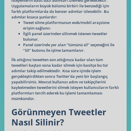
isteyenlerin basit bazı adımları izlemesi gerekecektir.
Uygulamaların büyük bölümü birbiri ile benzediği için
farklı platformlarda da benzer adımlar izlenebilir. Bu
adımlar kısaca şunlardır:
Tweet silme platformunun web/mobil arayzüne
erişim sağlanır.
İlgili panel üzerinden silinmek istenen tweetler
bulunur.
Panel üzerinde yer alan ‘’tümünü sil’’ seçeneğini ile
‘’Sil’’ butonu ile işlme tamamlanır.
İlk attığınız tweetten son attığınıza kadar olan tüm
tweetleri baştan sona kadar silmek için basitçe bu tür
adımlar takip edilmektedir. Kısa süre içinde işlem
gerçekleştirdikten sonra Twitter’da yeni bir başlangıç
yapabilirsiniz. Mevcut kullanıcı adını ve takipçilerini
kaybetmeden tweetlerini silmek isteyen kullanıcıların farklı
platformları tercih ederek bu işlemi tamamlaması
mümkündür.
Görünmeyen Tweetler
Nasıl Silinir?