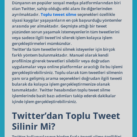
Dünyanın en popüler sosyal medya platformlarından biri
olan Twitter, sahip olduğu etki alanı ile diğerlerinden
ayrılmaktadır.
Toplu tweet silme
seçenekleri özellikle
siyasi kaygılar yaşayanların en çok başvurduğu yöntemler
arasında yer almaktadır. Geçmişte attığı bir tweet
yüzünden sorun yaşamak istemeyenlerin tüm tweetlerini
veya sadece ilgili tweet’ini silerek işlem kolayca işlem
gerçekleştirmeleri mümkündür.
Twitter’da tüm tweetlerini silmek isteyenler için birçok
farklı yöntem bulunmaktadır. Manuel olarak kendi
profilinize girerek twwetleri silebilir veya doğrudan
uygulamalar veya online platformlar aracılığı ile bu işlemi
gerçekleştirebilirsiniz. Toplu olarak tüm tweetleri silmenin
yanı sıra gelişmiş arama seçenekleri doğrudan ilgili tweeti
bularak da kolayca işlem gerçekleştirmenize olanak
tanımaktadır. Twitter hesabından toplu tweet silme
işlemlerinde basit bazı adımları takip ederek dakikalar
içinde işlem gerçekleştirebilirsiniz.
Twitter’dan Toplu Tweet
Silinir Mi?
Twitter kullanıcılarının birden fazla tweeti silme özelliğini