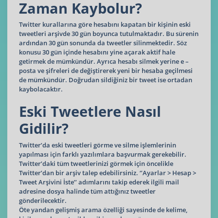
Zaman Kaybolur?
Twitter kurallarına göre hesabını kapatan bir kişinin eski
tweetleri arşivde 30 gün boyunca tutulmaktadır. Bu sürenin
ardından 30 gün sonunda da tweetler silinmektedir. Söz
konusu 30 gün içinde hesabını yine açarak aktif hale
getirmek de mümkündür. Ayrıca hesabı silmek yerine e –
posta ve şifreleri de değiştirerek yeni bir hesaba geçilmesi
de mümkündür. Doğrudan sildiğiniz bir tweet ise ortadan
kaybolacaktır.
Eski Tweetlere Nasıl
Gidilir?
Twitter’da eski tweetleri görme ve silme işlemlerinin
yapılması için farklı yazılımlara başvurmak gerekebilir.
Twitter’daki tüm tweetlerinizi görmek için öncelikle
Twitter’dan bir arşiv talep edebilirsiniz. ‘’Ayarlar > Hesap >
Tweet Arşivini İste’’ adımlarını takip ederek ilgili mail
adresine dosya halinde tüm attığınız tweetler
gönderilecektir.
Öte yandan gelişmiş arama özelliği sayesinde de kelime,