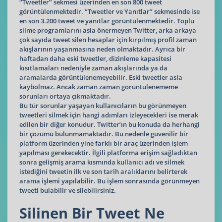
‘’Tweetler’’ sekmesi üzerinden en son 800 tweet
görüntülenmektedir. ‘’Tweetler ve Yanıtlar’’ sekmesinde ise
en son 3.200 tweet ve yanıtlar görüntülenmektedir. Toplu
silme programlarını asla önermeyen Twitter, arka arkaya
çok sayıda tweet silen hesaplar için kırpılmış profil zaman
akışlarının yaşanmasına neden olmaktadır. Ayrıca bir
haftadan daha eski tweetler, dizinleme kapasitesi
kısıtlamaları nedeniyle zaman akışlarında ya da
aramalarda görüntülenemeyebilir. Eski tweetler asla
kaybolmaz. Ancak zaman zaman görüntülenememe
sorunları ortaya çıkmaktadır.
Bu tür sorunlar yaşayan kullanıcıların bu görünmeyen
tweetleri silmek için hangi adımları izleyecekleri ise merak
edilen bir diğer konudur. Twitter’ın bu konuda da herhangi
bir çözümü bulunmamaktadır. Bu nedenle güvenilir bir
platform üzerinden yine farklı bir araç üzerinden işlem
yapılması gerekecektir. İlgili platforma erişim sağladıktan
sonra gelişmiş arama kısmında kullanıcı adı ve silmek
istediğini tweetin ilk ve son tarih aralıklarını belirterek
arama işlemi yapılabilir. Bu işlem sonrasında görünmeyen
tweeti bulabilir ve silebilirsiniz.
Silinen Bir Tweet Ne