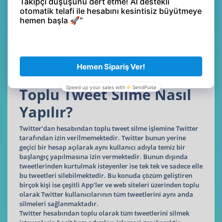
sağlamaması nedeniyle farklı platformlar tarafından bu
tür hizmetlerin verildiği görülmektedir.
Örnek olarak
,
tweetdeleter.com
'da tüm tweetlerini tek
seferde 1.360.240
kişiden fazla kullanıcı
1.020.265.991
tweet silmiştir.
Twitter Hesabından
Toplu Tweet Silme Nasıl
Yapılır?
Twitter’dan hesabından toplu tweet silme işlemine Twitter
tarafından izin verilmemektedir. Twitter bunun yerine
geçici bir hesap açılarak aynı kullanıcı adıyla temiz bir
başlangıç yapılmasına izin vermektedir. Bunun dışında
tweetlerinden kurtulmak isteyenler ise tek tek ve sadece elle
bu tweetleri silebilmektedir. Bu konuda çözüm geliştiren
birçok kişi ise çeşitli App’ler ve web siteleri üzerinden toplu
olarak Twitter kullanıcılarının tüm tweetlerini aynı anda
silmeleri sağlanmaktadır.
Twitter hesabından toplu olarak tüm tweetlerini silmek