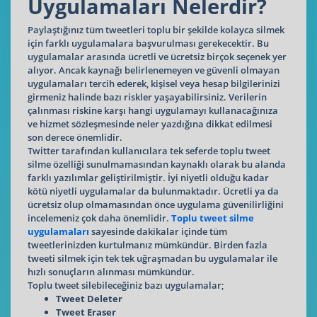
Uygulamaları Nelerdir?
Paylaştığınız tüm tweetleri toplu bir şekilde kolayca silmek
için farklı uygulamalara başvurulması gerekecektir. Bu
uygulamalar arasında ücretli ve ücretsiz birçok seçenek yer
alıyor. Ancak kaynağı belirlenemeyen ve güvenli olmayan
uygulamaları tercih ederek, kişisel veya hesap bilgilerinizi
girmeniz halinde bazı riskler yaşayabilirsiniz. Verilerin
çalınması riskine karşı hangi uygulamayı kullanacağınıza
ve hizmet sözleşmesinde neler yazdığına dikkat edilmesi
son derece önemlidir.
Twitter tarafından kullanıcılara tek seferde toplu tweet
silme özelliği sunulmamasından kaynaklı olarak bu alanda
farklı yazılımlar geliştirilmiştir. İyi niyetli olduğu kadar
kötü niyetli uygulamalar da bulunmaktadır. Ücretli ya da
ücretsiz olup olmamasından önce uygulama güvenilirliğini
incelemeniz çok daha önemlidir.
Toplu tweet silme
uygulamaları
sayesinde dakikalar içinde tüm
tweetlerinizden kurtulmanız mümkündür. Birden fazla
tweeti silmek için tek tek uğraşmadan bu uygulamalar ile
hızlı sonuçların alınması mümkündür.
Toplu tweet silebileceğiniz bazı uygulamalar;
Tweet Deleter
Tweet Eraser