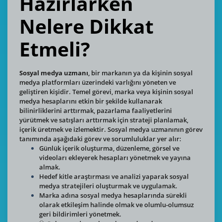
Hazırlarken
Nelere Dikkat
Etmeli?
Sosyal medya uzmanı
, bir markanın ya da kişinin sosyal
medya platformları üzerindeki varlığını yöneten ve
geliştiren kişidir. Temel görevi, marka veya kişinin sosyal
medya hesaplarını etkin bir şekilde kullanarak
bilinirliklerini arttırmak, pazarlama faaliyetlerini
yürütmek ve satışları arttırmak için strateji planlamak,
içerik üretmek ve izlemektir. Sosyal medya uzmanının görev
tanımında aşağıdaki görev ve sorumluluklar yer alır:
Günlük içerik oluşturma, düzenleme, görsel ve
videoları ekleyerek hesapları yönetmek ve yayına
almak.
Hedef kitle araştırması ve analizi yaparak sosyal
medya stratejileri oluşturmak ve uygulamak.
Marka adına sosyal medya hesaplarında sürekli
olarak etkileşim halinde olmak ve olumlu-olumsuz
geri bildirimleri yönetmek.