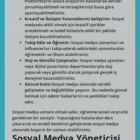
Platformların analiz araçlarını kullanarak verileri
yorumlayabilmeli ve stratejilerinizi buna göre
ayarlayabilmelisiniz.
Kreatif ve İletişim Yeteneklerini Geliştirin:
Sosyal
medyada etkili olmak için kreatif içerikler
üretebilmeli ve hedef kitlenizle etkili bir şekilde
iletişim kurabilmelisiniz.
Takip Edin ve Öğrenin:
Sosyal medya uzmanları ve
influencerları takip ederek sektördeki uzmanlardan
öğrenebilir ve ilham alabilirsiniz.
Staj ve Gönüllü Çalışmalar:
Sosyal medya ajansları
veya dijital pazarlama departmanlarıyla staj
yaparak veya gönüllü olarak çalışarak gerçek iş
deneyimi kazanabilirsiniz.
Güncel Kalın:
Sosyal medya alanında sürekli
gelişmeler ve değişiklikler yaşanır. Bu nedenle güncel
kalmak için sektör haberlerini ve yenilikleri takip
edin.
Sosyal medya uzmanı olmak sabır, öğrenme süreci ve pratik
gerektiren bir süreçtir. Yapacağınız hatalardan ders
çıkararak ve sürekli kendinizi geliştirerek sosyal medya
alanında başarılı bir uzman olabilirsiniz.
Sosyal Medya Yöneticisi