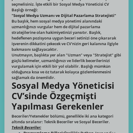
seçmelisiniz. İşte etkili bir Sosyal Medya Yöneticisi CV
Başlığı örneği:
"Sosyal Medya Uzmanı ve Dijital Pazarlama Stratejisti"
Bu başlık, hem sosyal medya yönetimi alanındaki
uzmanlığınızı vurgular hem de dijital pazarlama
stratejilerine olan hakimiyetinizi yansıtır. Başlık,
hedeflenen pozisyona uygun beceri setinizi öne çıkararak
işverenin dikkatini çekecek ve CV'nizin geri kalanına ilgiyle
bakmasını sağlayacaktır.
Unutmayın, başlıkta yer alan "Uzman" veya "Stratejist" gibi
güçlü kelimeler, uzmanlığınızı ve liderlik becerilerinizi
vurgulamak için etkili bir yol olabilir. Başlığı mümkün
olduğunca kısa ve öz tutarak kolayca gözlemlenmesini
sağlamak da önemlidir.
Sosyal Medya Yöneticisi
CV’sinde Özgeçmişti
Yapılması Gerekenler
Beceriler/Yetenekler bölümü, genellikle iki ana kategori
altında sıralanır: Teknik Beceriler ve Sosyal Beceriler.
Teknik Beceriler: