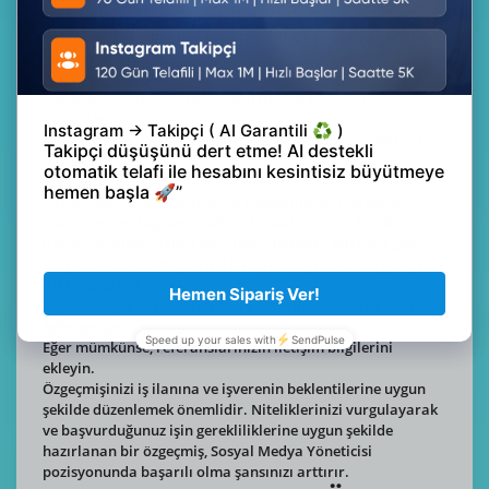
görevleriniz
Sosyal medya yönetimi, içerik üretimi, kampanya yönetimi
gibi tecrübeleriniz
Proje ve Portfolyo:
Daha önce yürüttüğünüz sosyal medya projeleri ve
başarıları
Örnek çalışmalarınız, içerikleriniz veya kampanyalarınızın
bağlantıları
Beceriler:
Sosyal medya platformlarına hakim olduğunuz beceriler
(Facebook, Instagram, Twitter, LinkedIn, YouTube vb.)
İçerik yönetimi, takipçi büyütme, etkileşim arttırma gibi
sosyal medya stratejilerine hakim olduğunuzu vurgulayın.
Dil Yetenekleri:
İngilizce veya başka dillerde dil becerileriniz varsa belirtin.
Referanslar:
Eğer mümkünse, referanslarınızın iletişim bilgilerini
ekleyin.
Özgeçmişinizi iş ilanına ve işverenin beklentilerine uygun
şekilde düzenlemek önemlidir. Niteliklerinizi vurgulayarak
ve başvurduğunuz işin gerekliliklerine uygun şekilde
hazırlanan bir özgeçmiş, Sosyal Medya Yöneticisi
pozisyonunda başarılı olma şansınızı arttırır.