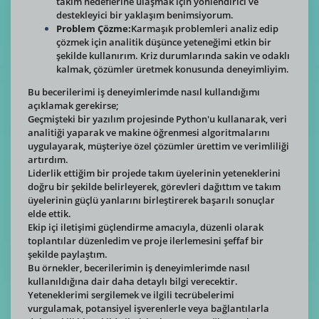
takım hedeflerine ulaşmak için yönlendirici ve
destekleyici bir yaklaşım benimsiyorum.
Problem Çözme:
Karmaşık problemleri analiz edip
çözmek için analitik düşünce yeteneğimi etkin bir
şekilde kullanırım. Kriz durumlarında sakin ve odaklı
kalmak, çözümler üretmek konusunda deneyimliyim.
Bu becerilerimi iş deneyimlerimde nasıl kullandığımı
açıklamak gerekirse;
Geçmişteki bir yazılım projesinde Python'u kullanarak, veri
analitiği yaparak ve makine öğrenmesi algoritmalarını
uygulayarak, müşteriye özel çözümler ürettim ve verimliliği
artırdım.
Liderlik ettiğim bir projede takım üyelerinin yeteneklerini
doğru bir şekilde belirleyerek, görevleri dağıttım ve takım
üyelerinin güçlü yanlarını birleştirerek başarılı sonuçlar
elde ettik.
Ekip içi iletişimi güçlendirme amacıyla, düzenli olarak
toplantılar düzenledim ve proje ilerlemesini şeffaf bir
şekilde paylaştım.
Bu örnekler, becerilerimin iş deneyimlerimde nasıl
kullanıldığına dair daha detaylı bilgi verecektir.
Yeteneklerimi sergilemek ve ilgili tecrübelerimi
vurgulamak, potansiyel işverenlerle veya bağlantılarla