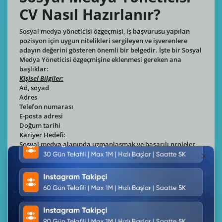
CV Nasıl Hazırlanır?
Sosyal medya yöneticisi özgeçmişi, iş başvurusu yapılan
pozisyon için uygun nitelikleri sergileyen ve işverenlere
adayın değerini gösteren önemli bir belgedir. İşte bir Sosyal
Medya Yöneticisi özgeçmişine eklenmesi gereken ana
başlıklar:
Kişisel Bilgiler:
Ad, soyad
Adres
Telefon numarası
E-posta adresi
Doğum tarihi
Kariyer Hedefi:
Sosyal medya alanında uzmanlaşmak ve başarılı projeler
yürüterek markaların çevrimiçi varlığını arttırmak gibi
hedeflerinizi açıklayın.
Eğitim:
Lisans veya yüksek lisans dereceleriniz
Sosyal medya, dijital pazarlama, iletişim gibi alanda
aldığınız eğitimler ve sertifikalar
İş Deneyimi:
Önceki işverenleriniz, çalıştığınız pozisyonlar ve