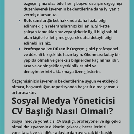
özgeçmişiniz olsa bile, her iş başvurusu için özgeçmişi
düzenleyerek işverenin beklentilerine daha iyi yanıt
vermiş olursunuz.
Referanslar:
Şirket hakkında daha fazla bilgi
edinmek için referanslarınızı kullanın. Şirkette
çalışan tanıdıklarınız veya şirketle ilgili bilgi sahibi
olan kişilerle iletişime geçerek daha detaylı bilgi
edinebilirsiniz.
Profesyonel ve Düzenli:
Özgeçmişinizi profesyonel
ve düzenli bir şekilde hazırlayın. Okunması kolay bir
yapıda olmalı ve gereksiz bilgilerden kaçınılmalıdır.
Kısa ve öz bir şekilde yetkinliklerinizi ve
deneyimlerinizi aktarmaya özen gösterin.
Özgeçmişinizin işverenin beklentilerine uygun ve etkileyici
olması, başvurduğunuz pozisyonda başarılı olma şansınızı
arttıracaktır.
Sosyal Medya Yöneticisi
CV Başlığı Nasıl Olmalı?
Sosyal medya yöneticisi CV Başlığı, profesyonel ve ilgi çekici
olmalıdır. İşverenin dikkatini çekecek, becerilerinizi
yansıtacak ve sizi diğer adaylardan ayıracak bir başlık