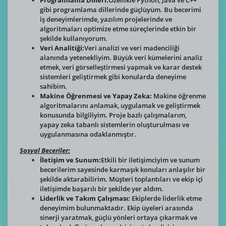
Programlama Dilleri:
Özellikle Python, Java ve C++
gibi programlama dillerinde güçlüyüm. Bu becerimi
iş deneyimlerimde, yazılım projelerinde ve
algoritmaları optimize etme süreçlerinde etkin bir
şekilde kullanıyorum.
Veri Analitiği:
Veri analizi ve veri madenciliği
alanında yetenekliyim. Büyük veri kümelerini analiz
etmek, veri görselleştirmesi yapmak ve karar destek
sistemleri geliştirmek gibi konularda deneyime
sahibim.
Makine Öğrenmesi ve Yapay Zeka:
Makine öğrenme
algoritmalarını anlamak, uygulamak ve geliştirmek
konusunda bilgiliyim. Proje bazlı çalışmalarım,
yapay zeka tabanlı sistemlerin oluşturulması ve
uygulanmasına odaklanmıştır.
Sosyal Beceriler:
İletişim ve Sunum:
Etkili bir iletişimciyim ve sunum
becerilerim sayesinde karmaşık konuları anlaşılır bir
şekilde aktarabilirim. Müşteri toplantıları ve ekip içi
iletişimde başarılı bir şekilde yer aldım.
Liderlik ve Takım Çalışması:
Ekiplerde liderlik etme
deneyimim bulunmaktadır. Ekip üyeleri arasında
sinerji yaratmak, güçlü yönleri ortaya çıkarmak ve