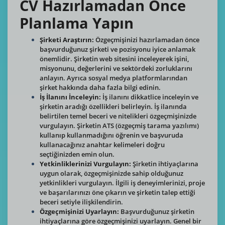
CV Hazırlamadan Önce
Planlama Yapın
Şirketi Araştırın:
Özgeçmişinizi hazırlamadan önce
başvurduğunuz şirketi ve pozisyonu iyice anlamak
önemlidir. Şirketin web sitesini inceleyerek işini,
misyonunu, değerlerini ve sektördeki zorluklarını
anlayın. Ayrıca sosyal medya platformlarından
şirket hakkında daha fazla bilgi edinin.
İş İlanını İnceleyin:
İş ilanını dikkatlice inceleyin ve
şirketin aradığı özellikleri belirleyin. İş ilanında
belirtilen temel beceri ve nitelikleri özgeçmişinizde
vurgulayın. Şirketin ATS (özgeçmiş tarama yazılımı)
kullanıp kullanmadığını öğrenin ve başvuruda
kullanacağınız anahtar kelimeleri doğru
seçtiğinizden emin olun.
Yetkinliklerinizi Vurgulayın:
Şirketin ihtiyaçlarına
uygun olarak, özgeçmişinizde sahip olduğunuz
yetkinlikleri vurgulayın. İlgili iş deneyimlerinizi, proje
ve başarılarınızı öne çıkarın ve şirketin talep ettiği
beceri setiyle ilişkilendirin.
Özgeçmişinizi Uyarlayın:
Başvurduğunuz şirketin
ihtiyaçlarına göre özgeçmişinizi uyarlayın. Genel bir