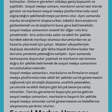
kalmazlar. Onların görevleri oldukça geniş kapsamlı ve
çeşitlidir. Sosyal medya uzmanı, markanın sanal sesi olarak
görülür ve markanın sosyal medya platformlarında nasıl
algılandığını şekillendirmeye yardımcı olur. Aynı zamanda
marka stratejilerini oluştururken, tüketici davranışlarını
gözlemlemeli ve stratejilerini buna göre belirlemelidir.
Sosyal medya uzmanının önemli bir diğer rolü kriz
yönetimidir. Kriz anlarında sakin ve etkili bir şekilde
hareket ederek markayı olumsuz durumlardan en az
hasarla çıkarmak için çalışır. Müşteri şikayetleriyle
başlayıp skandallar gibi daha büyük krizlere kadar her
durumu yönetme yeteneğine sahiptir. Aynı zamanda
kamuoyuna duyurular yapmak ve markanın ses tonunu
doğru bir şekilde belirlemek de sosyal medya uzmanının
sorumluluklarındandır.
Sosyal medya uzmanları, markaların ve firmaların sosyal
medya platformlarında etkili bir şekilde varlık göstermesini
sağlamak için stratejik düşünme, analitik yetenekler,
yaratıcılık ve etkili iletişim gibi birçok beceriye sahip
olmalıdır. Tüm bu görevlerini başarıyla yerine getiren
sosyal medya uzmanları, markaların başarılı bir şekilde
sosyal medya alanında varlık göstermesine ve hedeflerine
ulaşmasına yardımcı olurlar.