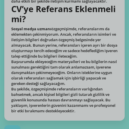
daha etkili bir şekilde iletişim kurmamı sağlayacaktır.
CV’ye Referans Eklenmeli
mi?
Sosyal medya uzmanı
özgeçmişimde, referanslarımı da
eklemekten çekinmiyorum. Ancak, referansların isimleri ve
iletişim bilgileri doğrudan özgeçmiş belgesinde yer
almayacak. Bunun yerine, referansları içeren ayrı bir dosya
oluşturmayı tercih edeceğim ve sadece hedeflediğim işveren
talep ettiğinde bu bilgileri ileteceğim.
Başvurumda ekleyeceğim materyalleri ve bu bilgilerin nasıl
sunulması gerektiğini tam olarak anlamazsam, işverene
danışmaktan çekinmeyeceğim. Onların isteklerine uygun
olarak referansları sağlamak için işbirliği yapacak ve
gereken desteği sağlayacağım.
Bu şekilde, özgeçmişimde referansların varlığından
bahsetmek, ancak kişisel bilgileri gizli tutarak gizlilik ve
güvenlik konusunda hassas davranmayı sağlayacak. Bu
yaklaşım, işverenlerin güvenini kazanmamı ve profesyonel
bir etki bırakmamı destekleyecektir.