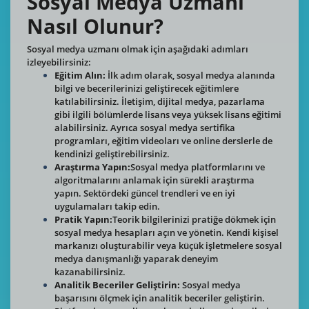
Sosyal Medya Uzmanı
Nasıl Olunur?
Sosyal medya uzmanı olmak için aşağıdaki adımları
izleyebilirsiniz:
Eğitim Alın:
İlk adım olarak, sosyal medya alanında
bilgi ve becerilerinizi geliştirecek eğitimlere
katılabilirsiniz. İletişim, dijital medya, pazarlama
gibi ilgili bölümlerde lisans veya yüksek lisans eğitimi
alabilirsiniz. Ayrıca sosyal medya sertifika
programları, eğitim videoları ve online derslerle de
kendinizi geliştirebilirsiniz.
Araştırma Yapın:
Sosyal medya platformlarını ve
algoritmalarını anlamak için sürekli araştırma
yapın. Sektördeki güncel trendleri ve en iyi
uygulamaları takip edin.
Pratik Yapın:
Teorik bilgilerinizi pratiğe dökmek için
sosyal medya hesapları açın ve yönetin. Kendi kişisel
markanızı oluşturabilir veya küçük işletmelere sosyal
medya danışmanlığı yaparak deneyim
kazanabilirsiniz.
Analitik Beceriler Geliştirin:
Sosyal medya
başarısını ölçmek için analitik beceriler geliştirin.