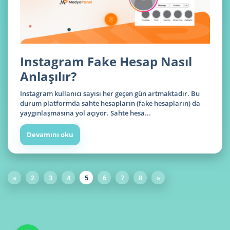
Instagram Fake Hesap Nasıl
Anlaşılır?
Instagram kullanıcı sayısı her geçen gün artmaktadır. Bu
durum platformda sahte hesapların (fake hesapların) da
yaygınlaşmasına yol açıyor. Sahte hesa...
Devamını oku
«
2
3
4
5
6
7
8
»