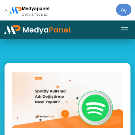
Medyapanel
Aç
Uygulamada aç