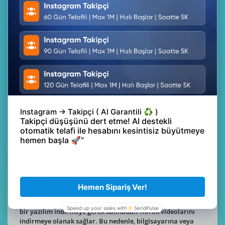
Türkiye'de hızla artan kullanıcı sayısıyla TikTok, popüler bir
sosyal medya platformudur ve burada paylaşılan tüm
videoları kolaylıkla indirebilirsiniz. Videoları kalite kaybı
olmadan akıllı telefon veya tablete indirmek istiyorsanız
doğru yerdesiniz. MusicallyDown adlı web sitesi, TikTok
videolarını ücretsiz olarak indirmenize olanak sağlar.
TikTok kullanıcısı olun veya olmayın, uygulamada
paylaşılan tüm videoların bağlantı adresleri (URL)
bulunmaktadır. Bu bağlantı adresini kopyalayarak
MusicallyDown sitesine yapıştırarak istediğiniz videoları
indirebilirsiniz. TikTok videolarını ücretsiz olarak
indirebilme imkanı, tüm kullanıcılar tarafından rahatlıkla
tercih edilen bir işlemdir.
MusicallyDown sitesi, kullanıcılara istedikleri kalitede
videolar sağlar ve bu işlem için herhangi bir ücret
ödemenize veya kayıt olmanıza gerek yoktur. Hızlı ve kolay
bir şekilde video indirme imkanı sunar. Bu sayede, TikTok
videolarını istediğiniz zaman ve istediğiniz yerde izleme
özgürlüğüne sahip olursunuz.
3. TiktokDownloader
TikTokDownloader adından da anlaşılacağı üzere, herhangi
bir yazılım indirmeye gerek kalmadan TikTok videolarını
indirmeye olanak sağlar. Bu nedenle, bilgisayarına veya