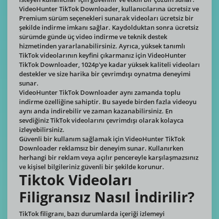
VideoHunter TikTok Downloader, kullanıcılarına ücretsiz ve
Premium sürüm seçenekleri sunarak videoları ücretsiz bir
şekilde indirme imkanı sağlar. Kaydolduktan sonra ücretsiz
sürümde günde üç video indirme ve teknik destek
hizmetinden yararlanabilirsiniz. Ayrıca, yüksek tanımlı
TikTok videolarının keyfini çıkarmanız için VideoHunter
TikTok Downloader, 1024p'ye kadar yüksek kaliteli videoları
destekler ve size harika bir çevrimdışı oynatma deneyimi
sunar.
VideoHunter TikTok Downloader aynı zamanda toplu
indirme özelliğine sahiptir. Bu sayede birden fazla videoyu
aynı anda indirebilir ve zaman kazanabilirsiniz. En
sevdiğiniz TikTok videolarını çevrimdışı olarak kolayca
izleyebilirsiniz.
Güvenli bir kullanım sağlamak için VideoHunter TikTok
Downloader reklamsız bir deneyim sunar. Kullanırken
herhangi bir reklam veya açılır pencereyle karşılaşmazsınız
ve kişisel bilgileriniz güvenli bir şekilde korunur.
Tiktok Videoları
Filigransız Nasıl İndirilir?
TikTok filigranı, bazı durumlarda içeriği izlemeyi