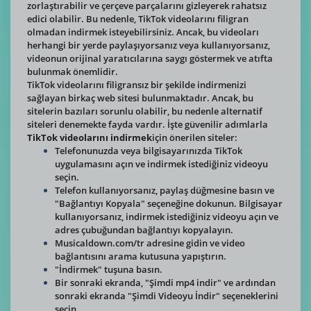
zorlaştırabilir ve çerçeve parçalarını gizleyerek rahatsız
edici olabilir. Bu nedenle, TikTok videolarını filigran
olmadan indirmek isteyebilirsiniz. Ancak, bu videoları
herhangi bir yerde paylaşıyorsanız veya kullanıyorsanız,
videonun orijinal yaratıcılarına saygı göstermek ve atıfta
bulunmak önemlidir.
TikTok videolarını filigransız bir şekilde indirmenizi
sağlayan birkaç web sitesi bulunmaktadır. Ancak, bu
sitelerin bazıları sorunlu olabilir, bu nedenle alternatif
siteleri denemekte fayda vardır. İşte güvenilir adımlarla
TikTok videolarını indirmek
için önerilen siteler:
Telefonunuzda veya bilgisayarınızda TikTok
uygulamasını açın ve indirmek istediğiniz videoyu
seçin.
Telefon kullanıyorsanız, paylaş düğmesine basın ve
"Bağlantıyı Kopyala" seçeneğine dokunun. Bilgisayar
kullanıyorsanız, indirmek istediğiniz videoyu açın ve
adres çubuğundan bağlantıyı kopyalayın.
Musicaldown.com/tr adresine gidin ve video
bağlantısını arama kutusuna yapıştırın.
"İndirmek" tuşuna basın.
Bir sonraki ekranda, "Şimdi mp4 indir" ve ardından
sonraki ekranda "Şimdi Videoyu İndir" seçeneklerini
seçin.