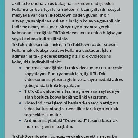
akıllı telefonuna virüs bulaşma riskinden endişe eden
kullanıcılar bu siteyi tercih edebilir. Uzun yıllardır sosyal
medyada var olan TikTokDownloader, güvenilir bir
altyapıya sahiptir ve kullanıcılar için kolay ve güvenli bir
indirme deneyimi sunar. Siteye üye olmanıza gerek
kalmadan istediğiniz TikTok videosunu tek tıkla bilgisayar
veya telefona indirebilirsiniz.
TikTok videosu indirmek için TikTokDownloader sitesini
kullanmak oldukça basit ve kullanıcı dostudur. İşlem
adımlarını takip ederek istediğiniz TikTok videosunu
kolaylıkla indirebilirsiniz:
İndirmek istediğiniz TikTok videosunun URL adresini
kopyalayın. Bunu yapmak için, ilgili TikTok
videosunun sayfasına gidin ve tarayıcınızdaki adres
çubuğundaki linki kopyalayın.
TikTokDownloader sitesini açın ve ana sayfada yer
alan boşluğa kopyaladığınız linki yapıştırın.
Video indirme işlemini başlatırken tercih ettiğiniz
video kalitesini seçin. Genellikle farklı çözünürlük
seçenekleri sunulur.
Ardından sayfadaki "Download" tuşuna basarak
indirme işlemini başlatın.
TikTokDownloader, ücretsiz ve üyelik gerektirmeyen bir