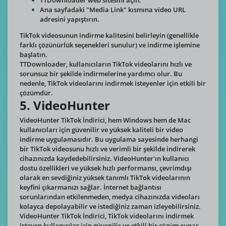
Ana sayfadaki "Media Link" kısmına video URL
adresini yapıştırın.
TikTok videosunun indirme kalitesini belirleyin (genellikle
farklı çözünürlük seçenekleri sunulur) ve indirme işlemine
başlatın.
TTDownloader, kullanıcıların TikTok videolarını hızlı ve
sorunsuz bir şekilde indirmelerine yardımcı olur. Bu
nedenle, TikTok videolarını indirmek isteyenler için etkili bir
çözümdür.
5. VideoHunter
VideoHunter TikTok İndirici, hem Windows hem de Mac
kullanıcıları için güvenilir ve yüksek kaliteli bir video
indirme uygulamasıdır. Bu uygulama sayesinde herhangi
bir TikTok videosunu hızlı ve verimli bir şekilde indirerek
cihazınızda kaydedebilirsiniz. VideoHunter'ın kullanıcı
dostu özellikleri ve yüksek hızlı performansı, çevrimdışı
olarak en sevdiğiniz yüksek tanımlı TikTok videolarının
keyfini çıkarmanızı sağlar. İnternet bağlantısı
sorunlarından etkilenmeden, medya cihazınızda videoları
kolayca depolayabilir ve istediğiniz zaman izleyebilirsiniz.
VideoHunter TikTok İndirici, TikTok videolarını indirmek
isteyen kullanıcılar için güvenilir ve etkili bir çözüm sunar.