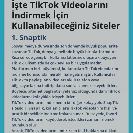
İşte TikTok Videolarını
İndirmek İçin
Kullanabileceğiniz Siteler
1. Snaptik
Sosyal medya dünyasında son dönemde büyük popülarite
kazanan TikTok, dünya genelinde büyük bir platformdur.
Kısa sürede geniş bir kullanıcı kitlesine ulaşarak büyüyen
TikTok, ülkemizde de çok sevilen bir uygulamadır.
Platformun hızlı büyümesi, kullanıcıları TikTok videolarını
indirme konusunda meraklı hale getirmiştir. Kullanıcılar,
TikTok'ta paylaşılan videoları akıllı telefon veya
bilgisayarlarına indirip daha sonra izlemek isteyebilirler.
Böylece, internet bağlantısı yetersiz olduğunda dahi TikTok
videolarını kolaylıkla izleyebilirler.
TikTok videolarını indirmenin bir diğer kolay yolu SnapTik
sitesidir.
SnapTik
, kullanıcılara TikTok videolarını hızlı ve
pratik bir şekilde indirme imkanı sunar. Bu sayede, favori
TikTok videolarını kaydederek istedikleri zaman izlemek
mümkün olur.
Ancak, TikTok videolarını indirirken telif haklarına dikkat