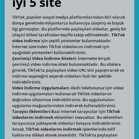
iyi 5 site
TikTok, popüler sosyal medya platformlarından biri olarak
dünya genelinde milyonlarca kullanıcıya ulaşmış ve büyük
ilgi görmüştür. Bu platformda paylaşılan videolar, geniş bir
izleyici kitlesi tarafından keyifle takip edilmektedir.
TikTok
video indirme
için çeşitli yöntemler bulunmaktadır.
İnternet üzerinden TikTok videolarını indirmek için
aşağıdaki yöntemleri kullanabilirsiniz:
Çevrimiçi Video İndirme Siteleri:
İnternette birçok
çevrimiçi video indirme sitesi bulunmaktadır. Bu sitelere
girerek, TikTok'ta paylaşılan video URL'sini yapıştırarak ve
indirme seçeneğini seçerek videoları hızlı bir şekilde
indirebilirsiniz.
Video İndirme Uygulamaları:
Akıllı telefonunuz için video
indirme uygulamaları kullanarak TikTok videolarını
doğrudan cihazınıza indirebilirsiniz. Bu uygulamaları
uygulama mağazalarından indirerek kullanabilirsiniz.
Tarayıcı Eklentileri:
Bazı internet tarayıcılar için
TikTok
videolarını indirmek
eklentileri mevcuttur. Bu eklentileri
tarayıcınıza yükleyerek videoları kolayca indirebilirsiniz.
Ancak,
TikTok videolarını indirmek
işlemlerinde telif
haklarına dikkat etmek önemlidir. TikTok'ta paylaşılan