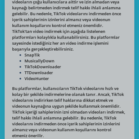
videoların çoğu kullanıcılara aittir ve izin almadan veya
kaynağı belirtmeden indirmek telif hakkı ihlali anlamına
gelebilir. Bu nedenle, TikTok videolarını indirmeden önce
içerik sahiplerinin izinlerini almanız veya videonun
kullanım koşullarını kontrol etmeniz önemlidir.
TikTok'tan video indirmek için aşağıda listelenen
platformları kolaylıkla kullanabilirsiniz. Bu platformlar
sayesinde istediğiniz her an video indirme işlemini
başarıyla gerçekleştirebilirsiniz.
SnapTik
MusicallyDown
TikTokDownloader
TTDownloader
VideoHunter
Bu platformlar, kullanıcıların TikTok videolarını hızlı ve
kolay bir şekilde indirmelerine olanak tanır. Ancak, TikTok
videolarını indirirken telif haklarına dikkat etmek ve
videonun kaynağına uygun şekilde kullanmak önemlidir.
TikTok içeriği sahiplerinin izni olmadan videoları indirmek,
telif hakkı ihlali anlamına gelebilir. Bu nedenle, TikTok
videolarını indirmeden önce içerik sahiplerinin izinlerini
almanız veya videonun kullanım koşullarını kontrol
etmeniz önerilir.