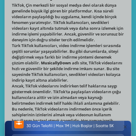
TikTok, Çin merkezli bir sosyal medya devi olarak dünya
genelinde büyük ilgi gören bir platformdur. Kısa süreli
videoların paylaşıldığı bu uygulama, kendi içinde birçok
fenomen yaratmıştır. TikTok kullanıcıları, sevdikleri
videoları kayıt altında tutmak veya daha sonra izlemek için
indirme işlemi yapabilirler. Ancak, güvenilir ve sorunsuz bir
deneyim için doğru siteler tercih edilmelidir.
Türk TikTok kullanıcıları, video indirme işlemleri sırasında
çeşitli sorunlar yaşayabilirler. Bu gibi durumlarda, siteyi
değiştirmek veya farklı bir indirme yöntemi denemek
çözüm olabilir.
MusicallyDown
adlı site, TikTok videolarını
hızlı ve güvenilir bir şekilde indirme imkanı sunar. Bu site
sayesinde TikTok kullanıcıları, sevdikleri videoları kolayca
indirip kayıt altına alabilirler.
Ancak, TikTok videolarını indirirken telif haklarına saygı
göstermek önemlidir. TikTok'ta paylaşılan videoların çoğu
kullanıcılara aittir ve izin almadan veya kaynağı
belirtmeden indirmek telif hakkı ihlali anlamına gelebilir.
Bu nedenle, TikTok videolarını indirmeden önce içerik
sahiplerinin izinlerini almak veya videonun kullanım
koşullarını kontrol etmek önemlidir. Her zaman içerik
sahiplerinin haklarına saygı göstermek ve uygun şekilde
kullanmak gereklidir.