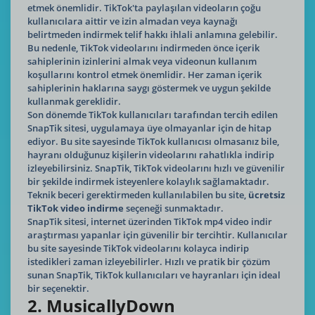
etmek önemlidir. TikTok'ta paylaşılan videoların çoğu
kullanıcılara aittir ve izin almadan veya kaynağı
belirtmeden indirmek telif hakkı ihlali anlamına gelebilir.
Bu nedenle, TikTok videolarını indirmeden önce içerik
sahiplerinin izinlerini almak veya videonun kullanım
koşullarını kontrol etmek önemlidir. Her zaman içerik
sahiplerinin haklarına saygı göstermek ve uygun şekilde
kullanmak gereklidir.
Son dönemde TikTok kullanıcıları tarafından tercih edilen
SnapTik sitesi, uygulamaya üye olmayanlar için de hitap
ediyor. Bu site sayesinde TikTok kullanıcısı olmasanız bile,
hayranı olduğunuz kişilerin videolarını rahatlıkla indirip
izleyebilirsiniz. SnapTik, TikTok videolarını hızlı ve güvenilir
bir şekilde indirmek isteyenlere kolaylık sağlamaktadır.
Teknik beceri gerektirmeden kullanılabilen bu site,
ücretsiz
TikTok video indirme
seçeneği sunmaktadır.
SnapTik sitesi, internet üzerinden TikTok mp4 video indir
araştırması yapanlar için güvenilir bir tercihtir. Kullanıcılar
bu site sayesinde TikTok videolarını kolayca indirip
istedikleri zaman izleyebilirler. Hızlı ve pratik bir çözüm
sunan SnapTik, TikTok kullanıcıları ve hayranları için ideal
bir seçenektir.
2. MusicallyDown