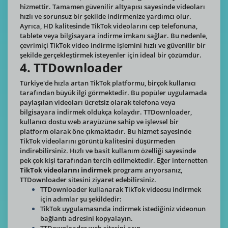
hizmettir. Tamamen güvenilir altyapısı sayesinde videoları
hızlı ve sorunsuz bir şekilde indirmenize yardımcı olur.
Ayrıca, HD kalitesinde TikTok videolarını cep telefonuna,
tablete veya bilgisayara indirme imkanı sağlar. Bu nedenle,
çevrimiçi TikTok video indirme işlemini hızlı ve güvenilir bir
şekilde gerçekleştirmek isteyenler için ideal bir çözümdür.
4. TTDownloader
Türkiye'de hızla artan TikTok platformu, birçok kullanıcı
tarafından büyük ilgi görmektedir. Bu popüler uygulamada
paylaşılan videoları ücretsiz olarak telefona veya
bilgisayara indirmek oldukça kolaydır. TTDownloader,
kullanıcı dostu web arayüzüne sahip ve işlevsel bir
platform olarak öne çıkmaktadır. Bu hizmet sayesinde
TikTok videolarını görüntü kalitesini düşürmeden
indirebilirsiniz. Hızlı ve basit kullanım özelliği sayesinde
pek çok kişi tarafından tercih edilmektedir. Eğer internetten
TikTok videolarını indirmek
programı arıyorsanız,
TTDownloader sitesini ziyaret edebilirsiniz.
TTDownloader kullanarak TikTok videosu indirmek
için adımlar şu şekildedir:
TikTok uygulamasında indirmek istediğiniz videonun
bağlantı adresini kopyalayın.
TTDownloader web sitesini açın.