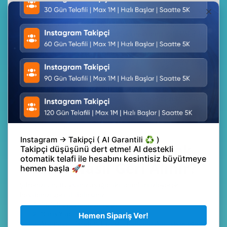
yapın.
Eğer hesabınız silinme sürecindeyse "Yeniden
Etkinleştir" seçeneğiyle hesabınızı geri alabilirsiniz.
Eğer 30 günlük süre dolmuşsa hesabınız kalıcı olarak
silinir ve geri alınamaz.
Bu durumda yeni bir hesap oluşturmanız
gerekecektir.
Silinen TikTok hesabı geri almak için yukarıdaki adımları
uygulayabilirsiniz. Hesabınızı geri aldıktan sonra
verilerinizi yedeklemeniz ve hesabınızı güvende tutmak için
güçlü şifreler kullanmanız önerilir. Ayrıca hesabınızı
silmeden önce bu sürenin geri dönüşü olmayan bir işlem
olduğunu unutmayın.
Şifresi Unutulan TikTok
Hesabı Nasıl Geri Alınır?
Şifrenizi unuttuysanız aşağıdaki adımları izleyerek
hesabınızı geri alabilirsiniz:
TikTok uygulamasını açın.
“Giriş Yap" seçeneğine tıklayın.
Ardından "Telefon/E-posta/Kullanıcı Adı" seçeneğini