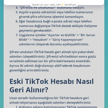
seçin.
"Şifrenizi mi unuttunuz?" butonuna tıklayın.
Kayıtlı e-posta adresinizi veya telefon numaranızı
girerek şifre sıfırlama işlemini tamamlayın.
Eğer hesabınıza bağlı e-posta adresi veya telefon
numarası değişmişse TikTok destek ekibiyle iletişime
geçmeniz gerekecektir.
Uygulama içinden "Ayarlar ve Gizlilik" > "Bir Sorun
Bildir" > "Hesabım" > "Giriş Yapamıyorum"
adımlarını izleyerek durumu açıklayabilirsiniz.
Şifresi unutulan TikTok hesabı geri almak için yukarıdaki
adımları izleyebilirsiniz. Şifrenizi sıfırladıktan sonra güçlü
ve tahmin edilmesi zor bir şifre belirlemeniz önemlidir.
Ayrıca iki adımlı doğrulamayı aktif ederek hesabınızın
güvenliğini artırabilirsiniz.
Eski TikTok Hesabı Nasıl
Geri Alınır?
Uzun süredir kullanmadığınız bir TikTok hesabını geri
almak istiyorsanız aşağıdaki adımları deneyebilirsiniz:
Kullanıcı adınızı hatırlıyorsanız TikTok uygulamasını