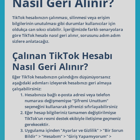
Nasıl Geri Alınır?
TikTok hesabınızın çalınması, silinmesi veya erişim
bilgilerinin unutulması gibi durumlar kullanıcılar için
oldukça can sıkıcı olabilir. İçeriğimizde farklı senaryolara
göre TikTok hesabı nasıl geri alınır, sorusunu adım adım
sizlere anlatacağız.
Çalınan TikTok Hesabı
Nasıl Geri Alınır?
Eğer TikTok hesabınızın çalındığını düşünüyorsanız
aşağıdaki adımları izleyerek hesabınızı geri almaya
çalışabilirsiniz:
Hesabınıza bağlı e-posta adresi veya telefon
numarası değişmemişse "Şifremi Unuttum"
seçeneğini kullanarak şifrenizi sıfırlayabilirsiniz
Eğer hesap bilgileriniz tamamen değiştirilmişse
TikTok'un resmi destek ekibiyle iletişime geçmeniz
gerekecektir.
Uygulama içinden "Ayarlar ve Gizlilik" > "Bir Sorun
Bildir" > "Hesabım" > "Giriş Yapamıyorum" >