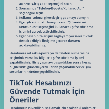
açın ve "Giriş Yap" seçeneğini seçin.
Sonrasında "Telefon/E-posta/Kullanıcı Adı"
seçeneğini seçin.
Kullanıcı adınızı girerek giriş yapmayı deneyin.
Eğer şifrenizi hatırlamıyorsanız "Şifrenizi mi
unuttunuz?" seçeneğini kullanarak şifre sıfırlama
işlemini gerçekleştirebilirsiniz.
Eğer hesabınıza erişim sağlayamıyorsanız TikTok
destek ekibiyle iletişime geçerek durumu
açıklayabilirsiniz.
Hesabınıza ait eski e-posta ya da telefon numarasına
erişiminiz varsa bu bilgilerle şifre sıfırlama işlemi
yapabilirsiniz. Giriş yapmayı başardıktan sonra hesap
bilgilerinizi güncelleyerek ileride yaşanabilecek erişim
sorunlarının önüne geçebilirsiniz.
TikTok Hesabınızı
Güvende Tutmak İçin
Öneriler
Hesabınızın güvenliğini sağlamak için aşağıdaki önlemleri