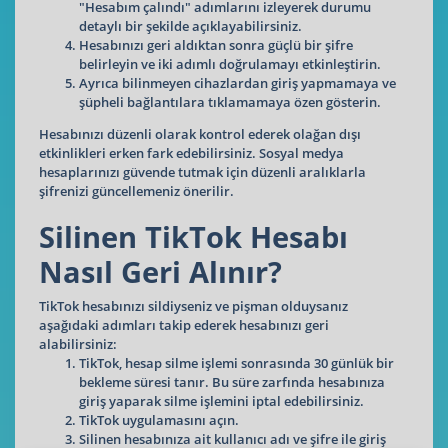
"Hesabım çalındı" adımlarını izleyerek durumu
detaylı bir şekilde açıklayabilirsiniz.
Hesabınızı geri aldıktan sonra güçlü bir şifre
belirleyin ve iki adımlı doğrulamayı etkinleştirin.
Ayrıca bilinmeyen cihazlardan giriş yapmamaya ve
şüpheli bağlantılara tıklamamaya özen gösterin.
Hesabınızı düzenli olarak kontrol ederek olağan dışı
etkinlikleri erken fark edebilirsiniz. Sosyal medya
hesaplarınızı güvende tutmak için düzenli aralıklarla
şifrenizi güncellemeniz önerilir.
Silinen TikTok Hesabı
Nasıl Geri Alınır?
TikTok hesabınızı sildiyseniz ve pişman olduysanız
aşağıdaki adımları takip ederek hesabınızı geri
alabilirsiniz:
TikTok, hesap silme işlemi sonrasında 30 günlük bir
bekleme süresi tanır. Bu süre zarfında hesabınıza
giriş yaparak silme işlemini iptal edebilirsiniz.
TikTok uygulamasını açın.
Silinen hesabınıza ait kullanıcı adı ve şifre ile giriş