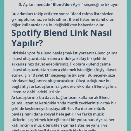
Açılan menüde "
Blend'den Ayrıl
" seçeneğine tıklayın.
Bu adımları takip ettikten sonra Blend çalma listenizden
çıkmış olursunuz ve liste silinir. Blend listesine dahil olan
diğer kullanıcılar da bu değişiklikten haberdar olur.
Spotify Blend Link Nasıl
Yapılır?
Birisiyle Spotify Blend paylaşmak istiyorsanız Blend çalma
listesi oluşturduktan sonra oldukça kolay bir şekilde
arkadaşınızı davet edebilirsiniz. İlk olarak Blend çalma
listesi oluşturduktan sonra eklemek istediğiniz kişiyi davet
etmek için "
Davet Et
" seçeneğine tıklayın. Bu seçenek size
bir davet bağlantısı oluşturacaktır. Oluşturduğunuz bu
bağlantıyı arkadaşlarınıza göndererek onları Blend çalma
listenize dahil edebilirsiniz.
Arkadaşlarınız bu davet bağlantısını kullanarak Blend
çalma listenize katıldıklarında müzik zevklerinizi ortak bir
şekilde keşfetmeye başlayabilirler. Bu durum müzik
paylaşımını daha sosyal hale getirir ve farklı müzik
türlerini keşfetmek için eğlenceli bir yol sunar. Ayrıca her
katılımcının müzik tercihleri çalma listesine yansır ve
böylece müzik keşfi daha dinamik bir hale gelir.