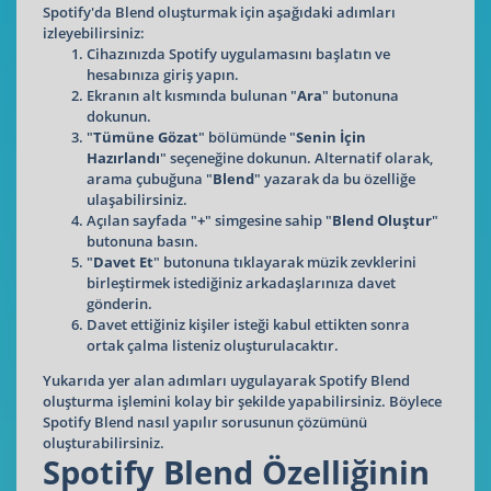
Spotify'da Blend oluşturmak için aşağıdaki adımları
izleyebilirsiniz:
Cihazınızda Spotify uygulamasını başlatın ve
hesabınıza giriş yapın.
Ekranın alt kısmında bulunan "
Ara
" butonuna
dokunun.
"
Tümüne Gözat
" bölümünde "
Senin İçin
Hazırlandı
" seçeneğine dokunun. Alternatif olarak,
arama çubuğuna "
Blend
" yazarak da bu özelliğe
ulaşabilirsiniz.
Açılan sayfada "
+
" simgesine sahip "
Blend Oluştur
"
butonuna basın.
"
Davet Et
" butonuna tıklayarak müzik zevklerini
birleştirmek istediğiniz arkadaşlarınıza davet
gönderin.
Davet ettiğiniz kişiler isteği kabul ettikten sonra
ortak çalma listeniz oluşturulacaktır.
Yukarıda yer alan adımları uygulayarak Spotify Blend
oluşturma işlemini kolay bir şekilde yapabilirsiniz. Böylece
Spotify Blend nasıl yapılır sorusunun çözümünü
oluşturabilirsiniz.
Spotify Blend Özelliğinin