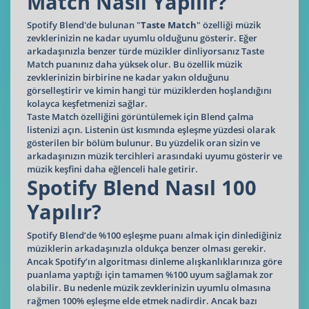
Match Nasıl Yapılır?
Spotify Blend'de bulunan "
Taste Match
" özelliği müzik
zevklerinizin ne kadar uyumlu olduğunu gösterir. Eğer
arkadaşınızla benzer türde müzikler dinliyorsanız Taste
Match puanınız daha yüksek olur. Bu özellik müzik
zevklerinizin birbirine ne kadar yakın olduğunu
görselleştirir ve kimin hangi tür müziklerden hoşlandığını
kolayca keşfetmenizi sağlar.
Taste Match özelliğini görüntülemek için Blend çalma
listenizi açın. Listenin üst kısmında eşleşme yüzdesi olarak
gösterilen bir bölüm bulunur. Bu yüzdelik oran sizin ve
arkadaşınızın müzik tercihleri arasındaki uyumu gösterir ve
müzik keşfini daha eğlenceli hale getirir.
Spotify Blend Nasıl 100
Yapılır?
Spotify Blend’de %100 eşleşme puanı almak için dinlediğiniz
müziklerin arkadaşınızla oldukça benzer olması gerekir.
Ancak Spotify’ın algoritması dinleme alışkanlıklarınıza göre
puanlama yaptığı için tamamen %100 uyum sağlamak zor
olabilir. Bu nedenle müzik zevklerinizin uyumlu olmasına
rağmen 100% eşleşme elde etmek nadirdir. Ancak bazı