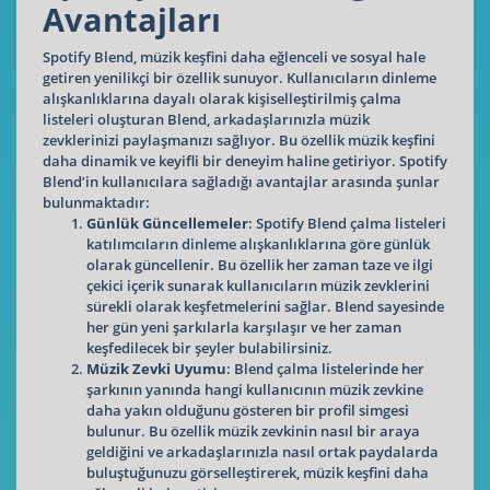
Avantajları
Spotify Blend, müzik keşfini daha eğlenceli ve sosyal hale
getiren yenilikçi bir özellik sunuyor. Kullanıcıların dinleme
alışkanlıklarına dayalı olarak kişiselleştirilmiş çalma
listeleri oluşturan Blend, arkadaşlarınızla müzik
zevklerinizi paylaşmanızı sağlıyor. Bu özellik müzik keşfini
daha dinamik ve keyifli bir deneyim haline getiriyor. Spotify
Blend’in kullanıcılara sağladığı avantajlar arasında şunlar
bulunmaktadır:
Günlük Güncellemeler
: Spotify Blend çalma listeleri
katılımcıların dinleme alışkanlıklarına göre günlük
olarak güncellenir. Bu özellik her zaman taze ve ilgi
çekici içerik sunarak kullanıcıların müzik zevklerini
sürekli olarak keşfetmelerini sağlar. Blend sayesinde
her gün yeni şarkılarla karşılaşır ve her zaman
keşfedilecek bir şeyler bulabilirsiniz.
Müzik Zevki Uyumu
: Blend çalma listelerinde her
şarkının yanında hangi kullanıcının müzik zevkine
daha yakın olduğunu gösteren bir profil simgesi
bulunur. Bu özellik müzik zevkinin nasıl bir araya
geldiğini ve arkadaşlarınızla nasıl ortak paydalarda
buluştuğunuzu görselleştirerek, müzik keşfini daha