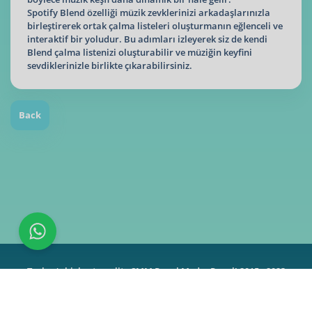
Spotify Blend özelliği müzik zevklerinizi arkadaşlarınızla
birleştirerek ortak çalma listeleri oluşturmanın eğlenceli ve
interaktif bir yoludur. Bu adımları izleyerek siz de kendi
Blend çalma listenizi oluşturabilir ve müziğin keyfini
sevdiklerinizle birlikte çıkarabilirsiniz.
Back
Turkey's highest quality SMM Panel MedyaPanel! 2015 - 2023
Contact |
About Us
|
Terms
|
Instagram
|
TikTok