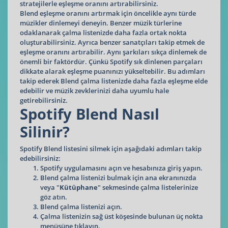
stratejilerle eşleşme oranını artırabilirsiniz.
Blend eşleşme oranını artırmak için öncelikle aynı türde
müzikler dinlemeyi deneyin. Benzer müzik türlerine
odaklanarak çalma listenizde daha fazla ortak nokta
oluşturabilirsiniz. Ayrıca benzer sanatçıları takip etmek de
eşleşme oranını artırabilir. Aynı şarkıları sıkça dinlemek de
önemli bir faktördür. Çünkü Spotify sık dinlenen parçaları
dikkate alarak eşleşme puanınızı yükseltebilir. Bu adımları
takip ederek Blend çalma listenizde daha fazla eşleşme elde
edebilir ve müzik zevklerinizi daha uyumlu hale
getirebilirsiniz.
Spotify Blend Nasıl
Silinir?
Spotify Blend listesini silmek için aşağıdaki adımları takip
edebilirsiniz:
Spotify uygulamasını açın ve hesabınıza giriş yapın.
Blend çalma listenizi bulmak için ana ekranınızda
veya "
Kütüphane
" sekmesinde çalma listelerinize
göz atın.
Blend çalma listenizi açın.
Çalma listenizin sağ üst köşesinde bulunan üç nokta
menüsüne tıklayın.