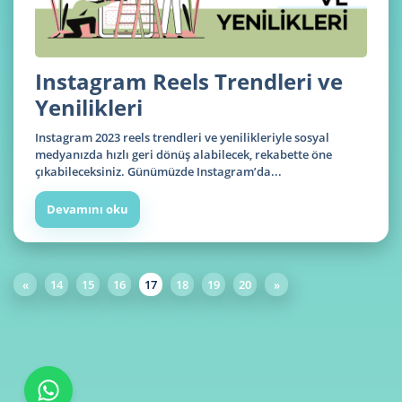
Instagram Reels Trendleri ve
Yenilikleri
Instagram 2023 reels trendleri ve yenilikleriyle sosyal
medyanızda hızlı geri dönüş alabilecek, rekabette öne
çıkabileceksiniz. Günümüzde Instagram’da...
Devamını oku
«
14
15
16
17
18
19
20
»