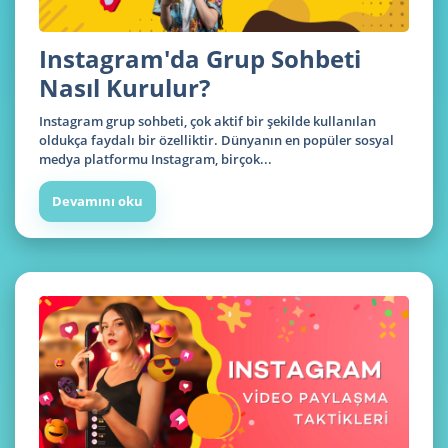
Instagram'da Grup Sohbeti
Nasıl Kurulur?
Instagram grup sohbeti, çok aktif bir şekilde kullanılan
oldukça faydalı bir özelliktir. Dünyanın en popüler sosyal
medya platformu Instagram, birçok...
Devamını oku