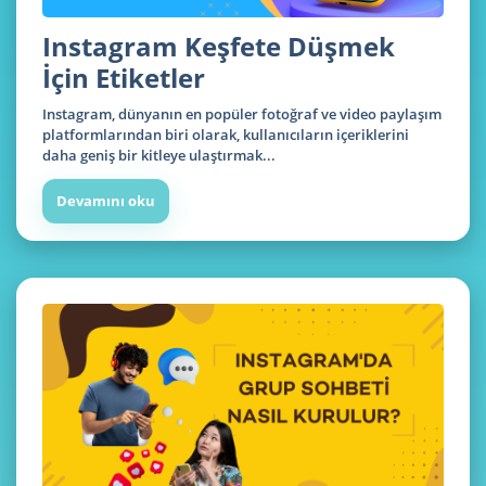
Instagram Keşfete Düşmek
İçin Etiketler
Instagram, dünyanın en popüler fotoğraf ve video paylaşım
platformlarından biri olarak, kullanıcıların içeriklerini
daha geniş bir kitleye ulaştırmak...
Devamını oku