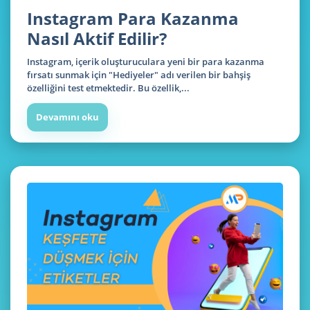
Instagram Para Kazanma
Nasıl Aktif Edilir?
Instagram, içerik oluşturuculara yeni bir para kazanma
fırsatı sunmak için "Hediyeler" adı verilen bir bahşiş
özelliğini test etmektedir. Bu özellik,...
Devamını oku