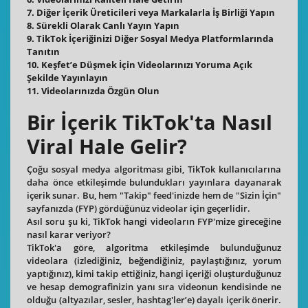
7. Diğer İçerik Üreticileri veya Markalarla İş Birliği Yapın
8. Sürekli Olarak Canlı Yayın Yapın
9. TikTok İçeriğinizi Diğer Sosyal Medya Platformlarında
Tanıtın
10. Keşfet’e Düşmek İçin Videolarınızı Yoruma Açık
Şekilde Yayınlayın
11. Videolarınızda Özgün Olun
Bir İçerik TikTok'ta Nasıl
Viral Hale Gelir?
Çoğu sosyal medya algoritması gibi, TikTok kullanıcılarına
daha önce etkileşimde bulundukları yayınlara dayanarak
içerik sunar. Bu, hem "Takip" feed'inizde hem de "Sizin İçin"
sayfanızda (FYP) gördüğünüz videolar için geçerlidir.
Asıl soru şu ki, TikTok hangi videoların FYP'mize gireceğine
nasıl karar veriyor?
TikTok'a göre, algoritma etkileşimde bulunduğunuz
videolara (izlediğiniz, beğendiğiniz, paylaştığınız, yorum
yaptığınız), kimi takip ettiğiniz, hangi içeriği oluşturduğunuz
ve hesap demografinizin yanı sıra videonun kendisinde ne
olduğu (altyazılar, sesler, hashtag'ler’e) dayalı içerik önerir.