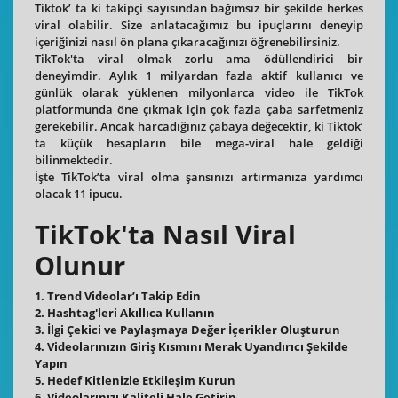
Tiktok’ ta ki takipçi sayısından bağımsız bir şekilde herkes
viral olabilir. Size anlatacağımız bu ipuçlarını deneyip
içeriğinizi nasıl ön plana çıkaracağınızı öğrenebilirsiniz.
TikTok'ta viral olmak zorlu ama ödüllendirici bir
deneyimdir. Aylık 1 milyardan fazla aktif kullanıcı ve
günlük olarak yüklenen milyonlarca video ile TikTok
platformunda öne çıkmak için çok fazla çaba sarfetmeniz
gerekebilir. Ancak harcadığınız çabaya değecektir, ki Tiktok’
ta küçük hesapların bile mega-viral hale geldiği
bilinmektedir.
İşte TikTok’ta viral olma şansınızı artırmanıza yardımcı
olacak 11 ipucu.
TikTok'ta Nasıl Viral
Olunur
1. Trend Videolar’ı Takip Edin
2. Hashtag'leri Akıllıca Kullanın
3. İlgi Çekici ve Paylaşmaya Değer İçerikler Oluşturun
4. Videolarınızın Giriş Kısmını Merak Uyandırıcı Şekilde
Yapın
5. Hedef Kitlenizle Etkileşim Kurun
6. Videolarınızı Kaliteli Hale Getirin