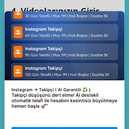
4. Videolarınızın Giriş
Kısmını Merak Uyandırıcı
Şekilde Yapın
Yukarıda açıklandığı gibi, TikTok algoritmasının bir parçası
da videolarınızın ortalama izlenme süresiini analiz eder. Bu
nedenle, ilk birkaç saniye içinde bir izleyicinin dikkatini
çekmeniz ve o kişinin videonuzun mümkün olduğunca
çoğunu izlemesi için onlara bir neden vermeniz gerekir. Bu
yüzden merak uyandırıcı bir şekilde videonuza giriş
yapmanız oldukça önemlidir. Her ne kadar TikTok
videoların uzunluğunu kademeli olarak artırmış olsa da
genellikle kısa ve öz videolar daha iyidir. Ancak, daha uzun
biçimli bir video kaydetmek istiyorsanız, ilgi çekici bir
hikâye anlatıp insanların merakını uyandırabilirsiniz.
5. Hedef Kitlenizle
Etkileşim Kurun
Hedef kitlenizle etkileşimde bulunmak, videonuzun viral