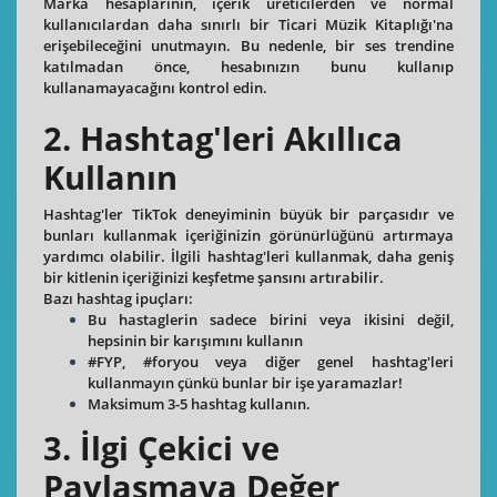
Marka hesaplarının, içerik üreticilerden ve normal
kullanıcılardan daha sınırlı bir Ticari Müzik Kitaplığı'na
erişebileceğini unutmayın. Bu nedenle, bir ses trendine
katılmadan önce, hesabınızın bunu kullanıp
kullanamayacağını kontrol edin.
2. Hashtag'leri Akıllıca
Kullanın
Hashtag'ler TikTok deneyiminin büyük bir parçasıdır ve
bunları kullanmak içeriğinizin görünürlüğünü artırmaya
yardımcı olabilir. İlgili hashtag'leri kullanmak, daha geniş
bir kitlenin içeriğinizi keşfetme şansını artırabilir.
Bazı hashtag ipuçları:
Bu hastaglerin sadece birini veya ikisini değil,
hepsinin bir karışımını kullanın
#FYP, #foryou veya diğer genel hashtag'leri
kullanmayın çünkü bunlar bir işe yaramazlar!
Maksimum 3-5 hashtag kullanın.
3. İlgi Çekici ve
Paylaşmaya Değer