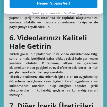
olması için hayati bir önem taşır. Videolarınızla ilgili
yorumlara ve mesajlara yanıt verin ve ürettiğiniz içerikle
benzer olan videoların sahipleriyle etkileşime geçin. Bunu
yapmak, içeriğinizin etrafında bir topluluk oluşturmanıza
yardımcı olabilir ve insanları videolarınızı takipçileriyle
paylaşmaya teşvik edebilir.
6. Videolarınızı Kaliteli
Hale Getirin
TikTok görsel bir platformdur ve video düzenlemede bilgi
sahibi olmak, içeriğinizi daha dikkat çekici hale getirmeye
yardımcı olabilir. Düzenleme, altyazı ve çıkartma
eklemekten video geçişleri ve özel efektlerdeki becerilerinizi
geliştirmeye kadar her şeyi içerebilir.
TikTok videolarınızı düzenlemek için TikTok'un uygulama içi
düzenleme araçlarını veya üçüncü taraf uygulamalarını
kullanmanızı öneririz. Takip ettiğiniz popüler içerik
oluşturucularının kullandığı geçişleri ve kullandığı sesleri
inceleyin.
7. Diğer İçerik Üreticileri