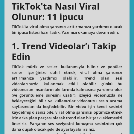
TikTok'ta Nasıl Viral
Olunur: 11 ipucu
TikTok'ta viral olma şansınızı arttırmanıza yardımcı olacak
bir ipucu listesi hazırladık. Yazımızı okumaya devam edin.
1. Trend Videolar’ı Takip
Edin
TikTok müzik ve sesleri kullanımıyla bilinir ve popüler
sesleri içeriğinize dahil etmek, viral olma şansınızı
artırmanıza yardımcı olabilir. Trend olan sesi
videolarınızda kullanmak etkili olabilir çünkü bu
videonuzun insanların akıllarında kalmasına yardımcı olur
(ve görüntüleme süresini uzatır), izleyici videonuzda ne
bekleyeceğini bilir ve kullanıcılar videonuzu sesin arama
sayfasından da keşfedebilir. Bir video için kendi sesinizi
kaydetmiş olsanız bile, viral olma şansınızı optimize etmek
için arka plan parçası olarak trend olan bir şarkı eklemenizi
öneririz. Parçanın ses seviyesini konuşma sesinizden çok
daha düşük olacak şekilde ayarlayabilirsiniz.