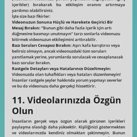
içerikler) bırakarak bu etkileşim oranını artırmaya
yardımcı olabilirsiniz.
İşte size bazı fikirler:
Videonuzun Sonuna Hüçlü ve Harekete Geçirici Bir
Mesaj Bırakın: ‘’
Bunun gibi daha fazla içerik için artı
düğmesine basmayı unutmayın’’ tarzı sonlarla videonuzu
bitirmek videonuzun etkileşimini arttırabilir.
Bazı Soruları Cevapsız Bırakın:
Aşırı kafa karıştırıcı veya
belirsiz olmayın, ancak videonuzdaki tüm soruları
yanıtlamak yerine, yorumlarda sorulacak ve cevaplanacak
bazı sorular bırakın.
Rastgele Detayları veya Hatalarınızı Düzeltmeyin:
Videonuzda olan tuhaflıkları veya hataları düzenlemeyin!
İnsanlar rastgele şeyler hakkında yorum yapmayı severler
ve bu da videonuzu daha gerçekçi hissettirir.
11. Videolarınızda Özgün
Olun
İnsanların gerçek veya özgün olarak görünen içerikleri
paylaşma olasılığı daha yüksektir. Kişiliğinizi göstermekten
ve videolarınızda kendiniz olmaktan çekinmeyin. Bunun