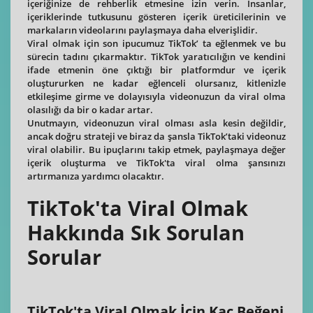
içeriğinize de rehberlik etmesine izin verin. İnsanlar,
içeriklerinde tutkusunu gösteren içerik üreticilerinin ve
markaların videolarını paylaşmaya daha elverişlidir.
Viral olmak için son ipucumuz TikTok’ ta eğlenmek ve bu
sürecin tadını çıkarmaktır. TikTok yaratıcılığın ve kendini
ifade etmenin öne çıktığı bir platformdur ve içerik
oluştururken ne kadar eğlenceli olursanız, kitlenizle
etkileşime girme ve dolayısıyla videonuzun da viral olma
olasılığı da bir o kadar artar.
Unutmayın, videonuzun viral olması asla kesin değildir,
ancak doğru strateji ve biraz da şansla TikTok’taki videonuz
viral olabilir. Bu ipuçlarını takip etmek, paylaşmaya değer
içerik oluşturma ve TikTok'ta viral olma şansınızı
artırmanıza yardımcı olacaktır.
TikTok'ta Viral Olmak
Hakkında Sık Sorulan
Sorular
TikTok'ta Viral Olmak İçin Kaç Beğeni