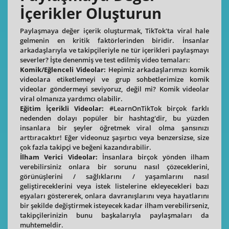
İçerikler Oluşturun
Paylaşmaya değer içerik oluşturmak, TikTok'ta viral hale
gelmenin en kritik faktörlerinden biridir. İnsanlar
arkadaşlarıyla ve takipçileriyle ne tür içerikleri paylaşmayı
severler? İşte denenmiş ve test edilmiş video temaları:
Komik/Eğlenceli Videolar:
Hepimiz arkadaşlarımızı komik
videolara etiketlemeyi ve grup sohbetlerimize komik
videolar göndermeyi seviyoruz, değil mi? Komik videolar
viral olmanıza yardımcı olabilir.
Eğitim İçerikli Videolar:
#LearnOnTikTok birçok farklı
nedenden dolayı popüler bir hashtag'dir, bu yüzden
insanlara bir şeyler öğretmek viral olma şansınızı
arttıracaktır! Eğer videonuz şaşırtıcı veya benzersizse, size
çok fazla takipçi ve beğeni kazandırabilir.
İlham Verici Videolar:
İnsanlara birçok yönden ilham
verebilirsiniz onlara bir sorunu nasıl çözeceklerini,
görünüşlerini / sağlıklarını / yaşamlarını nasıl
geliştireceklerini veya istek listelerine ekleyecekleri bazı
eşyaları göstererek, onlara davranışlarını veya hayatlarını
bir şekilde değiştirmek isteyecek kadar ilham verebilirseniz,
takipçilerinizin bunu başkalarıyla paylaşmaları da
muhtemeldir.