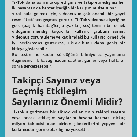
TikTok daha sonra takip ettiğiniz ve takip etmediğiniz her
iki hesaptan da benzer içeriğin bir karışımını size sunar.
Viral hale gelmek için, videonuzun çok önemli bir gayri
resmi "test" ten geçmesi gerekir. TikTok videonuzu içeriğine
göre (başlık, hashtag'ler, altyazılar, ses) temsili bir örnek
olduğuna inandığı küçük bir kullanıcı grubuna sunar.
Videonuz görüntüleme ve katılımdaki bu kullanıcı örneğiyle
iyi performans gösterirse, TikTok bunu daha geniş bir
kitleye gösterebilir.
Bu testin ne kadar sürdüğünü bilmiyoruz yayınlama
düğmesine ilk bastığınızdan saatler, günler veya haftalar
sonra gerçekleşebilir.
Takipçi Sayınız veya
Geçmiş Etkileşim
Sayılarınız Önemli Midir?
TikTok algoritması bir TikTok kullanıcının takipçi sayısını
veya önceki etkileşim sayılarını hesaba katmaz. Birkaç
milyon takipçisi olan birinin gönderilerini yepyeni bir
kullanıcıdan görme olasılığınız yüksektir.