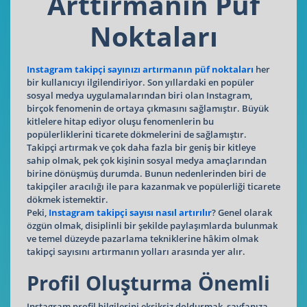
Arttırmanın Püf
Noktaları
Instagram takipçi sayınızı artırmanın püf noktaları
her
bir kullanıcıyı ilgilendiriyor. Son yıllardaki en popüler
sosyal medya uygulamalarından biri olan Instagram,
birçok fenomenin de ortaya çıkmasını sağlamıştır. Büyük
kitlelere hitap ediyor oluşu fenomenlerin bu
popülerliklerini ticarete dökmelerini de sağlamıştır.
Takipçi artırmak ve çok daha fazla bir geniş bir kitleye
sahip olmak, pek çok kişinin sosyal medya amaçlarından
birine dönüşmüş durumda. Bunun nedenlerinden biri de
takipçiler aracılığı ile para kazanmak ve popülerliği ticarete
dökmek istemektir.
Peki,
Instagram
takipçi
sayısı
nasıl
artırılır
? Genel olarak
özgün olmak, disiplinli bir şekilde paylaşımlarda bulunmak
ve temel düzeyde pazarlama tekniklerine hâkim olmak
takipçi sayısını artırmanın yolları arasında yer alır.
Profil Oluşturma Önemli
Instagram profil bilgilerini eksiksiz doldurmak, sayfanıza