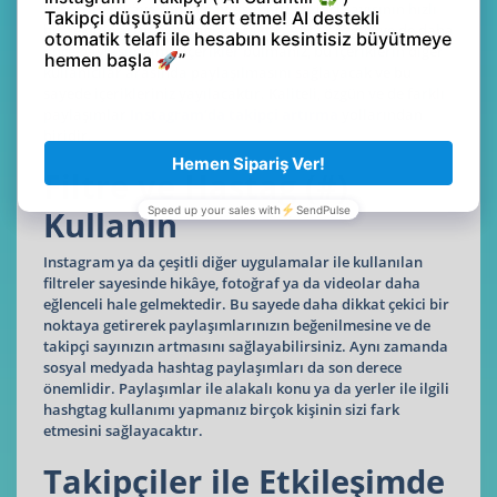
Fotoğraf, hikâye, video paylaşımları takipçi sayısının hızlı
bir şekilde artmasını sağlayacaktır. Ancak özgün ve de daha
önce paylaşılmamış içerikler bulmanız, bu içeriklerin diğer
kullanıcılar arasında paylaşılmasını sağlayacak ve bu
sayede içerikleriniz yayılacaktır. Kaliteli, özgün ve de farklı
paylaşımlar
Instagram’da takipçi
artırma
yollarından
biridir.
Filtre ve Hastag (#)
Kullanın
Instagram ya da çeşitli diğer uygulamalar ile kullanılan
filtreler sayesinde hikâye, fotoğraf ya da videolar daha
eğlenceli hale gelmektedir. Bu sayede daha dikkat çekici bir
noktaya getirerek paylaşımlarınızın beğenilmesine ve de
takipçi sayınızın artmasını sağlayabilirsiniz. Aynı zamanda
sosyal medyada hashtag paylaşımları da son derece
önemlidir. Paylaşımlar ile alakalı konu ya da yerler ile ilgili
hashgtag kullanımı yapmanız birçok kişinin sizi fark
etmesini sağlayacaktır.
Takipçiler ile Etkileşimde