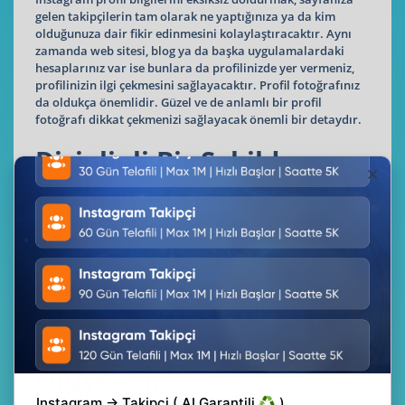
gelen takipçilerin tam olarak ne yaptığınıza ya da kim
olduğunuza dair fikir edinmesini kolaylaştıracaktır. Aynı
zamanda web sitesi, blog ya da başka uygulamalardaki
hesaplarınız var ise bunlara da profilinizde yer vermeniz,
profilinizin ilgi çekmesini sağlayacaktır. Profil fotoğrafınız
da oldukça önemlidir. Güzel ve de anlamlı bir profil
fotoğrafı dikkat çekmenizi sağlayacak önemli bir detaydır.
Disiplinli Bir Şekilde
Paylaşım Yapın
Takipçileriniz ile düzenli bir şekilde etkileşime geçmeniz için
her gün düzenli olarak paylaşım yapmanız gerekmektedir.
Her gün belirli paylaşımlar yaparak disiplinli bir şekilde
ilerlemek takipçi sayınızın artmasını sağlayacaktır. Uzun
süre herhangi bir paylaşım olmaması Instagram’da takipçi
artırma konusunda yardımcı olmayacaktır.
Özgün İçerikler
Oluşturun