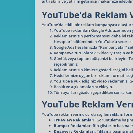
artırabilir ve yatırım getirinizi maksimize edebili
YouTube'da Reklam 
YouTube'da etkili bir reklam kampanyası oluşturma
YouTube reklamları Google Ads üzerinden y
Reklamlarınızın performansını daha iyi tak
Hesaplar" bölümünden YouTube'u seçerek bu 
Google Ads hesabınızda "Kampanyalar" sek
Kampanya türü olarak "Video"yu seçin ve hed
Günlük veya toplam bütçenizi belirleyin. Te
seçebilirsiniz.
Reklamlarınızın kimlere gösterileceğini beli
Hedeflerinize uygun bir reklam formatı seç
YouTube'a yüklediğiniz video reklamınızı G
Başlık ve açıklamalarını ekleyin.
Tüm ayarları gözden geçirdikten sonra kam
YouTube Reklam Verm
YouTube reklam verme ücreti seçilen reklam format
TrueView Reklamları
: Görüntüleme başına 
Bumper Reklamlar
: Bin gösterim başına m
Discovery Reklamları
: Tıklama başına mali