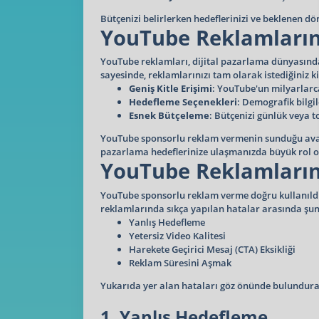
Bütçenizi belirlerken hedeflerinizi ve beklenen
YouTube Reklamlarını
YouTube reklamları, dijital pazarlama dünyasında
sayesinde, reklamlarınızı tam olarak istediğiniz k
Geniş Kitle Erişimi
: YouTube'un milyarlarca 
Hedefleme Seçenekleri
: Demografik bilgile
Esnek Bütçeleme
: Bütçenizi günlük veya t
YouTube sponsorlu reklam vermenin sunduğu avantaj
pazarlama hedeflerinize ulaşmanızda büyük rol oy
YouTube Reklamların
YouTube sponsorlu reklam verme doğru kullanıldığ
reklamlarında sıkça yapılan hatalar arasında şun
Yanlış Hedefleme
Yetersiz Video Kalitesi
Harekete Geçirici Mesaj (CTA) Eksikliği
Reklam Süresini Aşmak
Yukarıda yer alan hataları göz önünde bulundurara
1. Yanlış Hedefleme