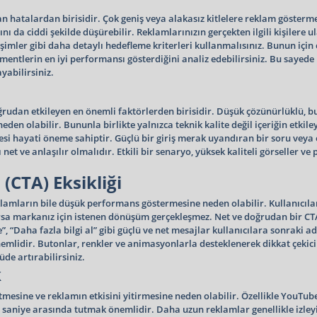
lan hatalardan birisidir. Çok geniş veya alakasız kitlelere reklam göster
a ciddi şekilde düşürebilir. Reklamlarınızın gerçekten ilgili kişilere u
eşimler gibi daha detaylı hedefleme kriterleri kullanmalısınız. Bunun için ö
egmentlerin en iyi performansı gösterdiğini analiz edebilirsiniz. Bu sayed
yabilirsiniz.
ğrudan etkileyen en önemli faktörlerden birisidir. Düşük çözünürlüklü, b
en olabilir. Bununla birlikte yalnızca teknik kalite değil içeriğin etkiley
yesi hayati öneme sahiptir. Güçlü bir giriş merak uyandıran bir soru veya e
t ve anlaşılır olmalıdır. Etkili bir senaryo, yüksek kaliteli görseller ve
 (CTA) Eksikliği
reklamların bile düşük performans göstermesine neden olabilir. Kullanıcılar
sa markanız için istenen dönüşüm gerçekleşmez. Net ve doğrudan bir CTA 
ne”, “Daha fazla bilgi al” gibi güçlü ve net mesajlar kullanıcılara sonraki 
lidir. Butonlar, renkler ve animasyonlarla desteklenerek dikkat çekici ha
de artırabilirsiniz.
k
tmesine ve reklamın etkisini yitirmesine neden olabilir. Özellikle YouTu
 saniye arasında tutmak önemlidir. Daha uzun reklamlar genellikle izleyic