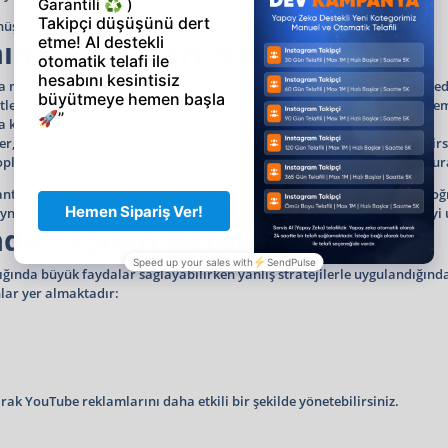
 dönüşüm oranlarını göz önünde bulundurmanız önemlidir.
n Avantajları Nelerdir?
 markaların görünürlüğünü artırmak için güçlü bir araçtır. Gelişmiş hed
itleye ulaştırabilirsiniz. Bu sayede hem marka bilinirliği oluşturabilir he
kullanıcısı sayesinde geniş bir kitleye ulaşabilirsiniz.
r, ilgi alanları ve davranışsal verilerle spesifik hedef kitlelere ulaşabilirs
oplam olarak belirleyebilirsiniz. Dilediğiniz zaman kampanyalarınızı durak
lar her ölçekten işletme için etkili ve ölçülebilir sonuçlar sağlar. Doğr
nar. Markanızı bir adım öne taşımak için bu fırsatları değerlendirmeyi
da Yapılan Hatalar
ında büyük faydalar sağlayabilirken yanlış stratejilerle uygulandığınd
lar yer almaktadır:
k YouTube reklamlarını daha etkili bir şekilde yönetebilirsiniz.