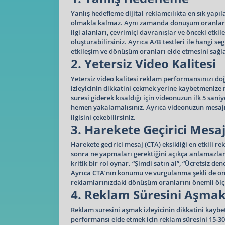
Yanlış hedefleme dijital reklamcılıkta en sık yapı
olmakla kalmaz. Aynı zamanda dönüşüm oranlarını d
ilgi alanları, çevrimiçi davranışlar ve önceki etkil
oluşturabilirsiniz. Ayrıca A/B testleri ile hangi s
etkileşim ve dönüşüm oranları elde etmesini sağla
2. Yetersiz Video Kalitesi
Yetersiz video kalitesi reklam performansınızı do
izleyicinin dikkatini çekmek yerine kaybetmenize ned
süresi giderek kısaldığı için videonuzun ilk 5 sani
hemen yakalamalısınız. Ayrıca videonuzun mesajı ne
ilgisini çekebilirsiniz.
3. Harekete Geçirici Mesaj
Harekete geçirici mesaj (CTA) eksikliği en etkili 
sonra ne yapmaları gerektiğini açıkça anlamazlar
kritik bir rol oynar. “Şimdi satın al”, “Ücretsiz de
Ayrıca CTA’nın konumu ve vurgulanma şekli de önem
reklamlarınızdaki dönüşüm oranlarını önemli ölçü
4. Reklam Süresini Aşma
Reklam süresini aşmak izleyicinin dikkatini kaybe
performansı elde etmek için reklam süresini 15-30