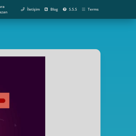
ara
İletişim
Blog
S.S.S
Terms
azan