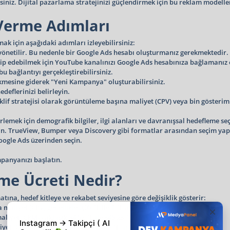
rsiniz. Dijital pazarlama stratejinizi güçlendirmek için bu reklam modeller
Verme Adımları
k için aşağıdaki adımları izleyebilirsiniz:
önetilir. Bu nedenle bir Google Ads hesabı oluşturmanız gerekmektedir.
ip edebilmek için YouTube kanalınızı Google Ads hesabınıza bağlamanız ö
bağlantıyı gerçekleştirebilirsiniz.
mesine giderek "Yeni Kampanya" oluşturabilirsiniz.
eflerinizi belirleyin.
klif stratejisi olarak görüntüleme başına maliyet (CPV) veya bin gösteri
rlemek için demografik bilgiler, ilgi alanları ve davranışsal hedefleme se
in. TrueView, Bumper veya Discovery gibi formatlar arasından seçim yapa
oogle Ads üzerinden seçin.
panyanızı başlatın.
e Ücreti Nedir?
ına, hedef kitleye ve rekabet seviyesine göre değişiklik gösterir:
maliyet (CPV) genellikle 0,05 TL ile 1 TL arasında değişir.
aliyet (CPM) yaklaşık 34,52 TL ile 345,23 TL arasında olabilir.
yet (CPC) ortalama 3,45 TL ile 10,36 TL arasında değişmektedir.