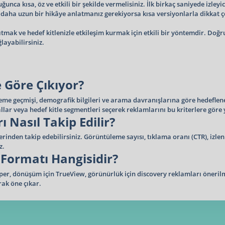
unca kısa, öz ve etkili bir şekilde vermelisiniz. İlk birkaç saniyede izley
 daha uzun bir hikâye anlatmanız gerekiyorsa kısa versiyonlarla dikkat ç
tmak ve hedef kitlenizle etkileşim kurmak için etkili bir yöntemdir. Doğr
layabilirsiniz.
 Göre Çıkıyor?
izleme geçmişi, demografik bilgileri ve arama davranışlarına göre hedefle
llar veya hedef kitle segmentleri seçerek reklamlarını bu kriterlere göre 
Nasıl Takip Edilir?
inden takip edebilirsiniz. Görüntüleme sayısı, tıklama oranı (CTR), izle
z.
 Formatı Hangisidir?
umper, dönüşüm için TrueView, görünürlük için discovery reklamları öneri
rak öne çıkar.