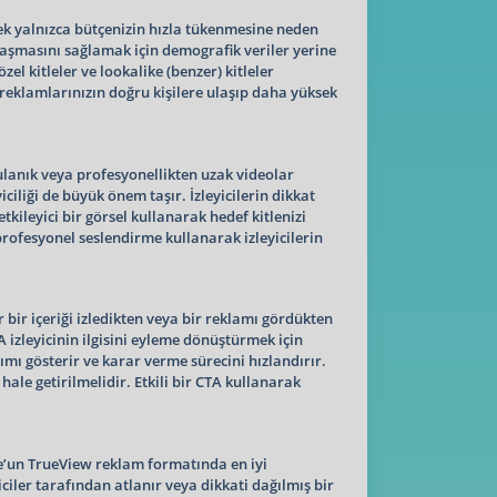
mek yalnızca bütçenizin hızla tükenmesine neden
laşmasını sağlamak için demografik veriler yerine
zel kitleler ve lookalike (benzer) kitleler
e reklamlarınızın doğru kişilere ulaşıp daha yüksek
ulanık veya profesyonellikten uzak videolar
iciliği de büyük önem taşır. İzleyicilerin dikkat
tkileyici bir görsel kullanarak hedef kitlenizi
 profesyonel seslendirme kullanarak izleyicilerin
 bir içeriği izledikten veya bir reklamı gördükten
izleyicinin ilgisini eyleme dönüştürmek için
adımı gösterir ve karar verme sürecini hızlandırır.
le getirilmelidir. Etkili bir CTA kullanarak
be’un TrueView reklam formatında en iyi
iler tarafından atlanır veya dikkati dağılmış bir