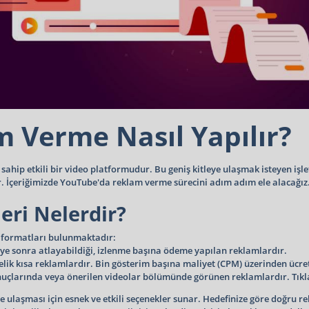
 Verme Nasıl Yapılır?
ahip etkili bir video platformudur. Bu geniş kitleye ulaşmak isteyen işl
r. İçeriğimizde YouTube'da reklam verme sürecini adım adım ele alacağız. 
ri Nelerdir?
m formatları bulunmaktadır:
niye sonra atlayabildiği, izlenme başına ödeme yapılan reklamlardır.
lik kısa reklamlardır. Bin gösterim başına maliyet (CPM) üzerinden ücret
çlarında veya önerilen videolar bölümünde görünen reklamlardır. Tıklam
e ulaşması için esnek ve etkili seçenekler sunar. Hedefinize göre doğru