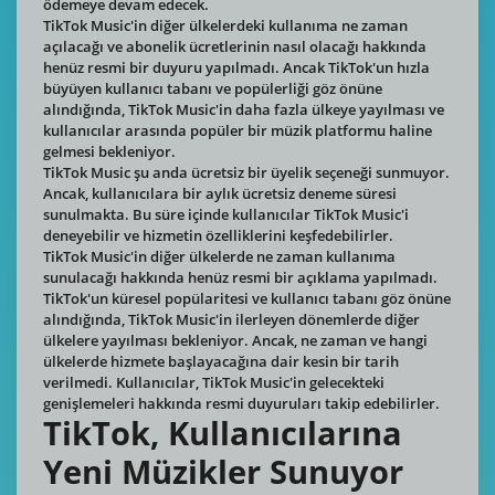
ödemeye devam edecek.
TikTok Music'in diğer ülkelerdeki kullanıma ne zaman
açılacağı ve abonelik ücretlerinin nasıl olacağı hakkında
henüz resmi bir duyuru yapılmadı. Ancak TikTok'un hızla
büyüyen kullanıcı tabanı ve popülerliği göz önüne
alındığında, TikTok Music'in daha fazla ülkeye yayılması ve
kullanıcılar arasında popüler bir müzik platformu haline
gelmesi bekleniyor.
TikTok Music şu anda ücretsiz bir üyelik seçeneği sunmuyor.
Ancak, kullanıcılara bir aylık ücretsiz deneme süresi
sunulmakta. Bu süre içinde kullanıcılar TikTok Music'i
deneyebilir ve hizmetin özelliklerini keşfedebilirler.
TikTok Music'in diğer ülkelerde ne zaman kullanıma
sunulacağı hakkında henüz resmi bir açıklama yapılmadı.
TikTok'un küresel popülaritesi ve kullanıcı tabanı göz önüne
alındığında, TikTok Music'in ilerleyen dönemlerde diğer
ülkelere yayılması bekleniyor. Ancak, ne zaman ve hangi
ülkelerde hizmete başlayacağına dair kesin bir tarih
verilmedi. Kullanıcılar, TikTok Music'in gelecekteki
genişlemeleri hakkında resmi duyuruları takip edebilirler.
TikTok, Kullanıcılarına
Yeni Müzikler Sunuyor