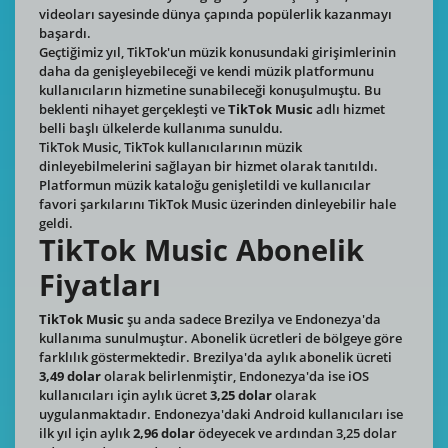
videoları sayesinde dünya çapında popülerlik kazanmayı
başardı.
Geçtiğimiz yıl, TikTok'un müzik konusundaki girişimlerinin
daha da genişleyebileceği ve kendi müzik platformunu
kullanıcıların hizmetine sunabileceği konuşulmuştu. Bu
beklenti nihayet gerçekleşti ve
TikTok Music
adlı hizmet
belli başlı ülkelerde kullanıma sunuldu.
TikTok Music, TikTok kullanıcılarının müzik
dinleyebilmelerini sağlayan bir hizmet olarak tanıtıldı.
Platformun müzik kataloğu genişletildi ve kullanıcılar
favori şarkılarını TikTok Music üzerinden dinleyebilir hale
geldi.
TikTok Music Abonelik
Fiyatları
TikTok Music
şu anda sadece Brezilya ve Endonezya'da
kullanıma sunulmuştur. Abonelik ücretleri de bölgeye göre
farklılık göstermektedir. Brezilya'da aylık abonelik ücreti
3,49 dolar
olarak belirlenmiştir, Endonezya'da ise iOS
kullanıcıları için aylık ücret
3,25 dolar
olarak
uygulanmaktadır. Endonezya'daki Android kullanıcıları ise
ilk yıl için aylık
2,96 dolar
ödeyecek ve ardından 3,25 dolar