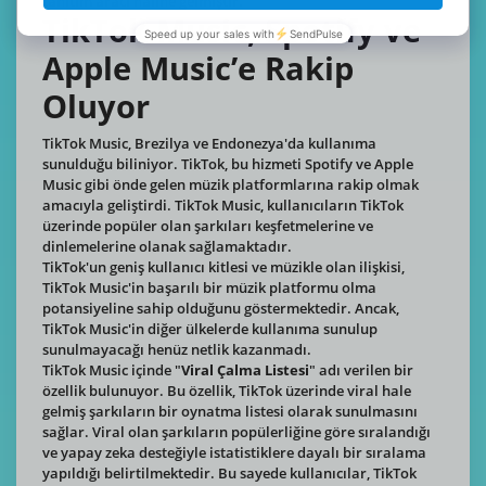
tanıtım aracı haline gelmiştir.
TikTok Music, Spotify ve
Apple Music’e Rakip
Oluyor
TikTok Music, Brezilya ve Endonezya'da kullanıma
sunulduğu biliniyor. TikTok, bu hizmeti Spotify ve Apple
Music gibi önde gelen müzik platformlarına rakip olmak
amacıyla geliştirdi. TikTok Music, kullanıcıların TikTok
üzerinde popüler olan şarkıları keşfetmelerine ve
dinlemelerine olanak sağlamaktadır.
TikTok'un geniş kullanıcı kitlesi ve müzikle olan ilişkisi,
TikTok Music'in başarılı bir müzik platformu olma
potansiyeline sahip olduğunu göstermektedir. Ancak,
TikTok Music'in diğer ülkelerde kullanıma sunulup
sunulmayacağı henüz netlik kazanmadı.
TikTok Music içinde "
Viral Çalma Listesi
" adı verilen bir
özellik bulunuyor. Bu özellik, TikTok üzerinde viral hale
gelmiş şarkıların bir oynatma listesi olarak sunulmasını
sağlar. Viral olan şarkıların popülerliğine göre sıralandığı
ve yapay zeka desteğiyle istatistiklere dayalı bir sıralama
yapıldığı belirtilmektedir. Bu sayede kullanıcılar, TikTok