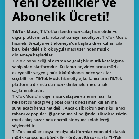
Yeni Özellikler ve
Abonelik Ücreti!
TikTok Music
, TikTok'un kendi müzik akış hizmetidir ve
diğer platformlarla rekabet etmeyi hedefliyor. TikTok Music
hizmeti, Brezilya ve Endonezya'da başlatıldı ve kullanıcılar
bu ülkelerdeki TikTok uygulaması üzerinden müzik
dinlemeye başladılar.
TikTok, popülerliğini artıran ve geniş bir müzik kataloğuna
sahip olan platformdur. Kullanıcılar, videolarına müzik
ekleyebilir ve geniş müzik kütüphanesinden şarkıları
seçebilirler. TikTok Music hizmetiyle, kullanıcıların TikTok
platformu dışında da müzik dinlemelerine olanak
sağlanmaktadır.
TikTok Music'in diğer müzik akış servislerine nasıl bir
rekabet sunacağı ve global olarak ne zaman kullanıma
sunulacağı henüz net değil. Ancak, TikTok'un geniş kullanıcı
tabanı ve popülerliği göz önüne alındığında, TikTok Music'in
müzik akış pazarında önemli bir oyuncu olabileceği
söylenebilir.
TikTok, popüler sosyal medya platformlarından biri olarak
müzik konusunda büyük ilgi görüyor. Birçok şarkı, TikTok