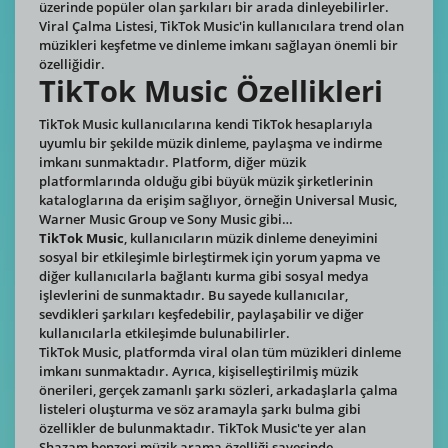
üzerinde popüler olan şarkıları bir arada dinleyebilirler.
Viral Çalma Listesi, TikTok Music'in kullanıcılara trend olan
müzikleri keşfetme ve dinleme imkanı sağlayan önemli bir
özelliğidir.
TikTok Music Özellikleri
TikTok Music kullanıcılarına kendi TikTok hesaplarıyla
uyumlu bir şekilde müzik dinleme, paylaşma ve indirme
imkanı sunmaktadır. Platform, diğer müzik
platformlarında olduğu gibi büyük müzik şirketlerinin
kataloglarına da erişim sağlıyor, örneğin Universal Music,
Warner Music Group ve Sony Music gibi…
TikTok Music
, kullanıcıların müzik dinleme deneyimini
sosyal bir etkileşimle birleştirmek için yorum yapma ve
diğer kullanıcılarla bağlantı kurma gibi sosyal medya
işlevlerini de sunmaktadır. Bu sayede kullanıcılar,
sevdikleri şarkıları keşfedebilir, paylaşabilir ve diğer
kullanıcılarla etkileşimde bulunabilirler.
TikTok Music, platformda viral olan tüm müzikleri dinleme
imkanı sunmaktadır. Ayrıca, kişiselleştirilmiş müzik
önerileri, gerçek zamanlı şarkı sözleri, arkadaşlarla çalma
listeleri oluşturma ve söz aramayla şarkı bulma gibi
özellikler de bulunmaktadır. TikTok Music'te yer alan
Shazam benzeri müzik arama özelliği sayesinde