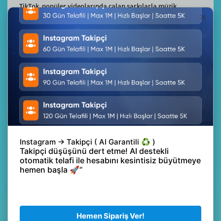
TikTok, popüler videolarında çalan şarkılarla müzik
dünyasında büyük etkiler yaratmaktadır. Kullanıcılar
tarafından oluşturulan ve paylaşılan videolar sayesinde,
birçok şarkı hızla popülerlik kazanmaktadır. TikTok'un
müzik keşfi konusunda önemli bir rol oynadığı
bilinmektedir.
Geçtiğimiz yıl yapılan bir açıklamaya göre, TikTok
platformunda yer alan 175 şarkı, Billboard Hot 100 listesine
girmeyi başarmıştır. Bu, TikTok'ta popüler olan şarkıların
geniş bir kitleye ulaştığını ve ticari başarı elde ettiğini
göstermektedir.
Ayrıca, TikTok'ta ünlü olan şarkıların YouTube
platformunda da büyük görüntülenme sayılarına ulaştığı
gözlemlenmektedir. TikTok'un popülerliği, şarkıların
YouTube üzerindeki dinlenme sayılarında artışa neden
olmaktadır.
Benzer şekilde, TikTok'ta popüler olan şarkılar Spotify'da
da önemli bir etkiye sahiptir. Bu şarkılar, Spotify'da
dinlenme sayılarında ve çalma listelerinde önemli bir
yükseliş yaşayabilmektedir.
TikTok'un müzik dünyasında yeni şarkıların keşfedilmesine
ve geniş kitlelere ulaşmasına olanak sağladığı söylenebilir.
Platform, müzik endüstrisi için yeni bir pazarlama ve