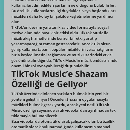
kullanıcılar, dinledikleri şarkının ne olduğunu bulabilirler.
Bu özellik, kullanıcıların ilgi duydukları veya hoşlandıkları
müzikleri daha kolay bir şekilde keşfetmelerine yardımcı
olur.
TikTok'un devrim yaratan kısa video formatıyla sosyal
medya alanında büyük bir etkisi oldu. TikTok Music ile
müzik akış hizmetlerinde benzer bir etki yaratıp
yaratmayacağını zaman gösterecektir. Ancak TikTok'un
geniş kullanıcı tabanı, popüler müziklerin ve sanatçıların
hızla keşfedilmesini sağlaması ve müzik üzerindeki etkisi
göz önüne alındığında, TikTok Music'in müzik endüstrisinde
önemli bir rol oynayabileceği düşünülebilir.
TikTok Music’e Shazam
Özelliği de Geliyor
TikTok üzerinde dinlenen şarkıları bulmak için yeni bir
yöntem geliştiriliyor! Önceden
Shazam
uygulamasıyla
müzikleri bulmak gerekiyordu, ancak yeni nesil
TikTok
Music
özelliği sayesinde artık videolardan ayrılmadan tek
tıklamayla bulunabilecek.
Bazı videolarda otomatik olarak çalışacak olan bu özellik,
otomatik olarak bulunamadığında kullanıcının manuel