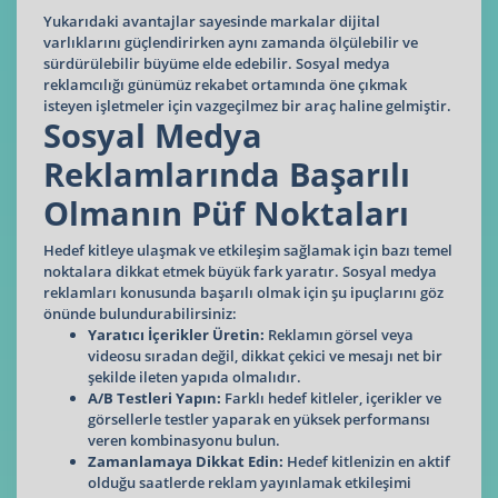
Yukarıdaki avantajlar sayesinde markalar dijital
varlıklarını güçlendirirken aynı zamanda ölçülebilir ve
sürdürülebilir büyüme elde edebilir. Sosyal medya
reklamcılığı günümüz rekabet ortamında öne çıkmak
isteyen işletmeler için vazgeçilmez bir araç haline gelmiştir.
Sosyal Medya
Reklamlarında Başarılı
Olmanın Püf Noktaları
Hedef kitleye ulaşmak ve etkileşim sağlamak için bazı temel
noktalara dikkat etmek büyük fark yaratır. Sosyal medya
reklamları konusunda başarılı olmak için şu ipuçlarını göz
önünde bulundurabilirsiniz:
Yaratıcı İçerikler Üretin:
Reklamın görsel veya
videosu sıradan değil, dikkat çekici ve mesajı net bir
şekilde ileten yapıda olmalıdır.
A/B Testleri Yapın:
Farklı hedef kitleler, içerikler ve
görsellerle testler yaparak en yüksek performansı
veren kombinasyonu bulun.
Zamanlamaya Dikkat Edin:
Hedef kitlenizin en aktif
olduğu saatlerde reklam yayınlamak etkileşimi