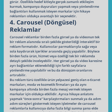
görür. Özellikle hedef kitleyle gerçek zamanlı etkileşim
kurmak, kampanya duyuruları yapmak veya yönlendirme
bağlantıları kullanmak isteyen markalar için hikaye
reklamları oldukça avantajlı bir seçenektir.
4. Carousel (Döngüsel)
Reklamlar
Carousel reklamlar birden fazla görsel ya da videonun tek
bir reklam alanında sıralı şekilde gösterildiği interaktif bir
reklam formatıdır. Kullanıcılar parmaklarıyla sağa veya
sola kaydırarak içerikler arasında geçiş yapabilir. Böylece
birden fazla ürün, hizmet veya özelliği tek bir reklamda
detaylı şekilde inceleyebilir. Her görsel ya da video karesine
ayrı bağlantılar eklenebildiği için farklı sayfalara
yönlendirme yapılabilir ve bu da dönüşüm oranlarını
artırabilir.
Bu reklam türü özellikle ürün yelpazesi geniş olan e-ticaret
markaları, moda ve kozmetik firmaları ya da aynı
kampanya altında birden fazla mesaj vermek isteyen
markalar için oldukça etkilidir. Ayrıca hikaye anlatımı
yapmak “önce-sonra” karşılaştırmaları sunmak ya da adım
adım süreçleri göstermek isteyen işletmeler de carousel
reklamlarla kullanıcıya daha fazla bilgi sunma şansı elde