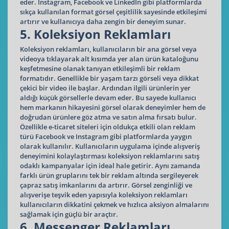
eder. Instagram, Facebook ve LinkedIn gibi platformlarda
sıkça kullanılan format görsel çeşitlilik sayesinde etkileşimi
artırır ve kullanıcıya daha zengin bir deneyim sunar.
5. Koleksiyon Reklamları
Koleksiyon reklamları, kullanıcıların bir ana görsel veya
videoya tıklayarak alt kısımda yer alan ürün kataloğunu
keşfetmesine olanak tanıyan etkileşimli bir reklam
formatıdır. Genellikle bir yaşam tarzı görseli veya dikkat
çekici bir video ile başlar. Ardından ilgili ürünlerin yer
aldığı küçük görsellerle devam eder. Bu sayede kullanıcı
hem markanın hikayesini görsel olarak deneyimler hem de
doğrudan ürünlere göz atma ve satın alma fırsatı bulur.
Özellikle e-ticaret siteleri için oldukça etkili olan reklam
türü Facebook ve Instagram gibi platformlarda yaygın
olarak kullanılır. Kullanıcıların uygulama içinde alışveriş
deneyimini kolaylaştırması koleksiyon reklamlarını satış
odaklı kampanyalar için ideal hale getirir. Aynı zamanda
farklı ürün gruplarını tek bir reklam altında sergileyerek
çapraz satış imkanlarını da artırır. Görsel zenginliği ve
alışverişe teşvik eden yapısıyla koleksiyon reklamları
kullanıcıların dikkatini çekmek ve hızlıca aksiyon almalarını
sağlamak için güçlü bir araçtır.
6. Messenger Reklamları