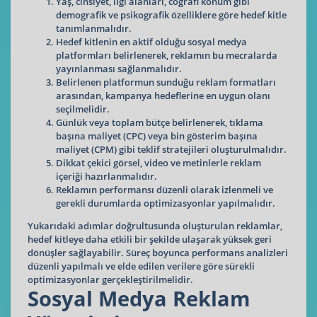
Yaş, cinsiyet, ilgi alanları, coğrafi konum gibi
demografik ve psikografik özelliklere göre hedef kitle
tanımlanmalıdır.
Hedef kitlenin en aktif olduğu sosyal medya
platformları belirlenerek, reklamın bu mecralarda
yayınlanması sağlanmalıdır.
Belirlenen platformun sunduğu reklam formatları
arasından, kampanya hedeflerine en uygun olanı
seçilmelidir.
Günlük veya toplam bütçe belirlenerek, tıklama
başına maliyet (CPC) veya bin gösterim başına
maliyet (CPM) gibi teklif stratejileri oluşturulmalıdır.
Dikkat çekici görsel, video ve metinlerle reklam
içeriği hazırlanmalıdır.
Reklamın performansı düzenli olarak izlenmeli ve
gerekli durumlarda optimizasyonlar yapılmalıdır.
Yukarıdaki adımlar doğrultusunda oluşturulan reklamlar,
hedef kitleye daha etkili bir şekilde ulaşarak yüksek geri
dönüşler sağlayabilir. Süreç boyunca performans analizleri
düzenli yapılmalı ve elde edilen verilere göre sürekli
optimizasyonlar gerçekleştirilmelidir.
Sosyal Medya Reklam