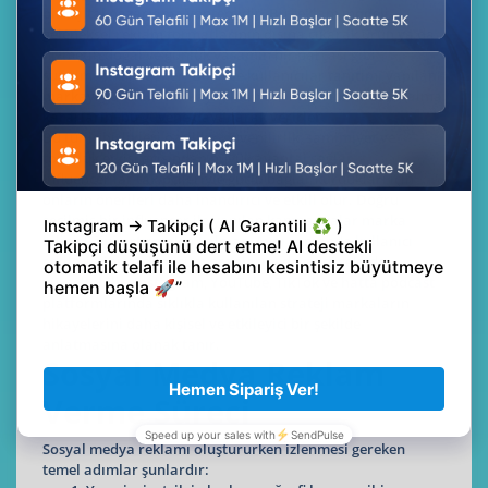
bir dijital pazarlama yöntemidir. Bu reklam modeli
geleneksel reklam formatlarının dışına çıkarak ürün ya da
hizmetin doğal ve günlük yaşamın bir parçası gibi
sunulmasını hedefler. Böylece kullanıcılar tanıtımı yapılan
markayı güvenilir bir kaynaktan duymuş olur ve satın alma
kararlarını bu güvene dayanarak verirler.
Bu tür iş birlikleri özellikle güvenilirlik, samimiyet ve
topluluk etkisi açısından büyük avantaj sağlar.
Influencer’lar takipçileriyle güçlü bağlar kurdukları için
onların önerileri daha inandırıcı ve etkili olur. Doğru
seçilmiş bir influencer ile yapılan kampanyalar marka
bilinirliğini artırmakla kalmaz. Aynı zamanda kullanıcı
etkileşimini ve dönüşüm oranlarını da ciddi şekilde
yükseltebilir. Instagram, YouTube, TikTok ve hatta podcast
platformlarında sıklıkla kullanılan strateji markaların
hikayelerini daha kişisel ve etkileyici bir şekilde
anlatmasına olanak tanır.
Sosyal Medya Reklam
Verme Süreci
Sosyal medya reklamı oluştururken izlenmesi gereken
temel adımlar şunlardır: