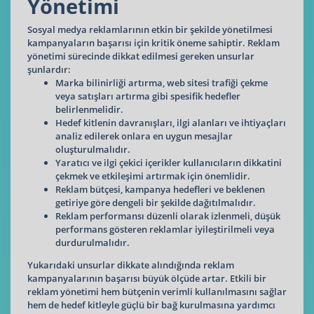
Yönetimi
Sosyal medya reklamlarının etkin bir şekilde yönetilmesi
kampanyaların başarısı için kritik öneme sahiptir. Reklam
yönetimi sürecinde dikkat edilmesi gereken unsurlar
şunlardır:
Marka bilinirliği artırma, web sitesi trafiği çekme
veya satışları artırma gibi spesifik hedefler
belirlenmelidir.
Hedef kitlenin davranışları, ilgi alanları ve ihtiyaçları
analiz edilerek onlara en uygun mesajlar
oluşturulmalıdır.
Yaratıcı ve ilgi çekici içerikler kullanıcıların dikkatini
çekmek ve etkileşimi artırmak için önemlidir.
Reklam bütçesi, kampanya hedefleri ve beklenen
getiriye göre dengeli bir şekilde dağıtılmalıdır.
Reklam performansı düzenli olarak izlenmeli, düşük
performans gösteren reklamlar iyileştirilmeli veya
durdurulmalıdır.
Yukarıdaki unsurlar dikkate alındığında reklam
kampanyalarının başarısı büyük ölçüde artar. Etkili bir
reklam yönetimi hem bütçenin verimli kullanılmasını sağlar
hem de hedef kitleyle güçlü bir bağ kurulmasına yardımcı