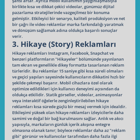
şansı artar. Ayrıca mobil kullanımın yaygınlaşmasıyla
birlikte kısa ve dikkat çekici videolar, günümüz dijital
pazarlama stratejilerinde vazgeçilmez bir konuma
gelmiştir. Etkileyici bir senaryo, kaliteli prodüksiyon ve net
bir çağrı ile video reklamlar marka farkındalığı yaratmak
ve dönüşüm sağlamak adına oldukça başarılı sonuçlar
verir.
3. Hikaye (Story) Reklamları
Hikaye reklamları Instagram, Facebook, Snapchat ve
benzeri platformların "Hikayeler" bölümünde yayınlanan
tam ekran ve genellikle dikey formatta tasarlanan reklam
türleridir. Bu reklamlar 15 saniye gibi kısa süreli olmaları
ve geçici yapıları sayesinde kullanıcıların dikkatini hızlı bir
şekilde çekmeyi başarır. Mobil cihazlara özel olarak
optimize edildikleri için kullanıcı deneyimi açısından da
oldukça etkilidir. Statik görseller, videolar, animasyonlar
veya interaktif öğelerle zenginleştirilebilen hikaye
reklamları kısa sürede güçlü bir mesaj vermek için idealdir.
Etkileşimi yüksek olan hikaye reklamları izleyicilerle daha
samimi ve doğal bir bağ kurulmasını sağlar. Anlık ve akıcı
yapısıyla, markaların günlük içerik akışına entegre
olmasına olanak tanır; böylece reklamlar daha az "reklam
gibi" görünür ve kullanıcılar tarafından daha fazla ilgi