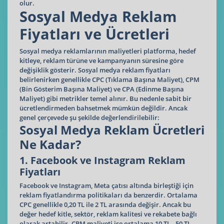
olur.
Sosyal Medya Reklam
Fiyatları ve Ücretleri
Sosyal medya reklamlarının maliyetleri platforma, hedef
kitleye, reklam türüne ve kampanyanın süresine göre
değişiklik gösterir. Sosyal medya reklam fiyatları
belirlenirken genellikle CPC (Tıklama Başına Maliyet), CPM
(Bin Gösterim Başına Maliyet) ve CPA (Edinme Başına
Maliyet) gibi metrikler temel alınır. Bu nedenle sabit bir
ücretlendirmeden bahsetmek mümkün değildir. Ancak
genel çerçevede şu şekilde değerlendirilebilir:
Sosyal Medya Reklam Ücretleri
Ne Kadar?
1. Facebook ve Instagram Reklam
Fiyatları
Facebook ve Instagram, Meta çatısı altında birleştiği için
reklam fiyatlandırma politikaları da benzerdir. Ortalama
CPC genellikle 0,20 TL ile 2 TL arasında değişir. Ancak bu
değer hedef kitle, sektör, reklam kalitesi ve rekabete bağlı
olarak artabilir. CPM maliyeti ise ortalama 10 TL - 50 TL