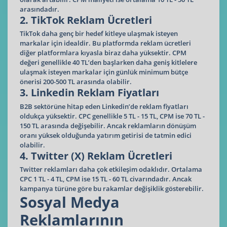
arasındadır.
2. TikTok Reklam Ücretleri
TikTok daha genç bir hedef kitleye ulaşmak isteyen
markalar için idealdir. Bu platformda reklam ücretleri
diğer platformlara kıyasla biraz daha yüksektir. CPM
değeri genellikle 40 TL’den başlarken daha geniş kitlelere
ulaşmak isteyen markalar için günlük minimum bütçe
önerisi 200-500 TL arasında olabilir.
3. Linkedin Reklam Fiyatları
B2B sektörüne hitap eden Linkedin’de reklam fiyatları
oldukça yüksektir. CPC genellikle 5 TL - 15 TL, CPM ise 70 TL -
150 TL arasında değişebilir. Ancak reklamların dönüşüm
oranı yüksek olduğunda yatırım getirisi de tatmin edici
olabilir.
4. Twitter (X) Reklam Ücretleri
Twitter reklamları daha çok etkileşim odaklıdır. Ortalama
CPC 1 TL - 4 TL, CPM ise 15 TL - 60 TL civarındadır. Ancak
kampanya türüne göre bu rakamlar değişiklik gösterebilir.
Sosyal Medya
Reklamlarının