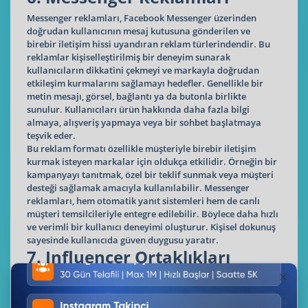
Messenger reklamları, Facebook Messenger üzerinden
doğrudan kullanıcının mesaj kutusuna gönderilen ve
birebir iletişim hissi uyandıran reklam türlerindendir. Bu
reklamlar kişiselleştirilmiş bir deneyim sunarak
kullanıcıların dikkatini çekmeyi ve markayla doğrudan
etkileşim kurmalarını sağlamayı hedefler. Genellikle bir
metin mesajı, görsel, bağlantı ya da butonla birlikte
sunulur. Kullanıcıları ürün hakkında daha fazla bilgi
almaya, alışveriş yapmaya veya bir sohbet başlatmaya
teşvik eder.
Bu reklam formatı özellikle müşteriyle birebir iletişim
kurmak isteyen markalar için oldukça etkilidir. Örneğin bir
kampanyayı tanıtmak, özel bir teklif sunmak veya müşteri
desteği sağlamak amacıyla kullanılabilir. Messenger
reklamları, hem otomatik yanıt sistemleri hem de canlı
müşteri temsilcileriyle entegre edilebilir. Böylece daha hızlı
ve verimli bir kullanıcı deneyimi oluşturur. Kişisel dokunuş
sayesinde kullanıcıda güven duygusu yaratır.
7. Influencer Ortaklıkları
Influencer ortaklıkları sosyal medya fenomenleri veya
içerik üreticileri aracılığıyla gerçekleştirilen ve markaların
daha geniş, hedeflenmiş kitlelere ulaşmasını sağlayan etkili