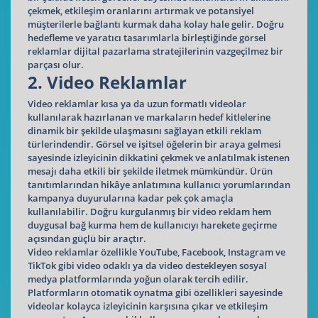
çekmek, etkileşim oranlarını artırmak ve potansiyel
müşterilerle bağlantı kurmak daha kolay hale gelir. Doğru
hedefleme ve yaratıcı tasarımlarla birleştiğinde görsel
reklamlar dijital pazarlama stratejilerinin vazgeçilmez bir
parçası olur.
2. Video Reklamlar
Video reklamlar kısa ya da uzun formatlı videolar
kullanılarak hazırlanan ve markaların hedef kitlelerine
dinamik bir şekilde ulaşmasını sağlayan etkili reklam
türlerindendir. Görsel ve işitsel öğelerin bir araya gelmesi
sayesinde izleyicinin dikkatini çekmek ve anlatılmak istenen
mesajı daha etkili bir şekilde iletmek mümkündür. Ürün
tanıtımlarından hikâye anlatımına kullanıcı yorumlarından
kampanya duyurularına kadar pek çok amaçla
kullanılabilir. Doğru kurgulanmış bir video reklam hem
duygusal bağ kurma hem de kullanıcıyı harekete geçirme
açısından güçlü bir araçtır.
Video reklamlar özellikle YouTube, Facebook, Instagram ve
TikTok gibi video odaklı ya da video destekleyen sosyal
medya platformlarında yoğun olarak tercih edilir.
Platformların otomatik oynatma gibi özellikleri sayesinde
videolar kolayca izleyicinin karşısına çıkar ve etkileşim