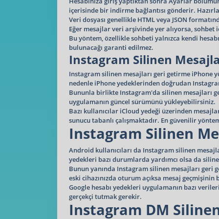
Hesabınıza giriş yaptıktan sonra Ayarlar bölümünde
içerisinde bir indirme bağlantısı gönderir. Hazırla
Veri dosyası genellikle HTML veya JSON formatında
Eğer mesajlar veri arşivinde yer alıyorsa, sohbet iç
Bu yöntem, özellikle sohbeti yalnızca kendi hesa
bulunacağı garanti edilmez.
Instagram Silinen Mesajla
Instagram silinen mesajları geri getirme iPhone 
nedenle iPhone yedeklerinden doğrudan Instagra
Bununla birlikte Instagram'da silinen mesajları ger
uygulamanın güncel sürümünü yükleyebilirsiniz.
Bazı kullanıcılar iCloud yedeği üzerinden mesajlar
sunucu tabanlı çalışmaktadır. En güvenilir yöntem
Instagram Silinen Me
Android kullanıcıları da Instagram silinen mesaj
yedekleri bazı durumlarda yardımcı olsa da sili
Bunun yanında Instagram silinen mesajları geri ge
eski cihazınızda oturum açıksa mesaj geçmişinin bi
Google hesabı yedekleri uygulamanın bazı veriler
gerçekçi tutmak gerekir.
Instagram DM Silinen