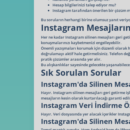
Hesap bilgilerinizi talep ediyor mu?
Instagram tarafından önerilen bir çözüm 
Bu soruların herhangi birine olumsuz yanıt veri
Instagram Mesajların
Her ne kadar Instagram silinen mesajları geri ge
konuşmalarınızı kaybetmenizi engelleyebilir.
Önemli yazışmaları korumak için düzenli olarak he
doğrulamayı aktif hale getirmelisiniz. Telefon 
pratik çözümler arasında yer alır.
Bu alışkanlıklar sayesinde gelecekte yaşanabilece
Sık Sorulan Sorular
Instagram'da Silinen Mes
Hayır. Instagram silinen mesajları geri getirme iş
mesajların kesin olarak kurtarılacağı garanti edi
Instagram Veri İndirme Öz
Hayır. Veri dosyasında yer alacak içerikler Inst
Instagram'da Silinen Mesa
Temel mantık aynıdır. Hem Android hem de iPhone k