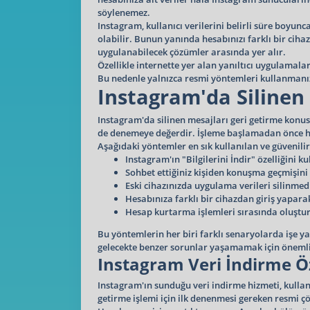
söylenemez.
Instagram, kullanıcı verilerini belirli süre boyu
olabilir. Bunun yanında hesabınızı farklı bir ciha
uygulanabilecek çözümler arasında yer alır.
Özellikle internette yer alan yanıltıcı uygulamala
Bu nedenle yalnızca resmi yöntemleri kullanmanız
Instagram'da Silinen
Instagram'da silinen mesajları geri getirme konu
de denemeye değerdir. İşleme başlamadan önce hes
Aşağıdaki yöntemler en sık kullanılan ve güvenilir
Instagram'ın "Bilgilerini İndir" özelliğini k
Sohbet ettiğiniz kişiden konuşma geçmişini 
Eski cihazınızda uygulama verileri silinmedi
Hesabınıza farklı bir cihazdan giriş yapara
Hesap kurtarma işlemleri sırasında oluşturu
Bu yöntemlerin her biri farklı senaryolarda işe y
gelecekte benzer sorunlar yaşamamak için önemli
Instagram Veri İndirme Öz
Instagram'ın sunduğu veri indirme hizmeti, kullanı
getirme işlemi için ilk denenmesi gereken resmi ç