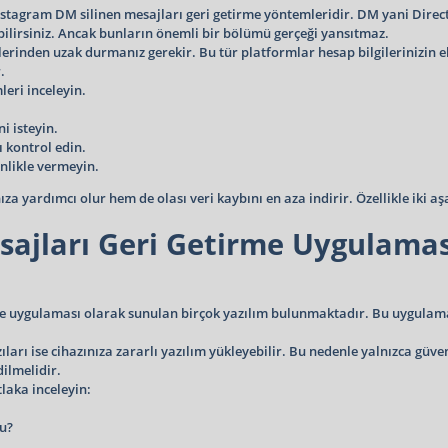
 Instagram DM silinen mesajları geri getirme yöntemleridir. DM yani Dire
bilirsiniz. Ancak bunların önemli bir bölümü gerçeği yansıtmaz.
itelerinden uzak durmanız gerekir. Bu tür platformlar hesap bilgilerinizin 
.
eri inceleyin.
i isteyin.
 kontrol edin.
inlikle vermeyin.
a yardımcı olur hem de olası veri kaybını en aza indirir. Özellikle iki a
sajları Geri Getirme Uygulamas
irme uygulaması olarak sunulan birçok yazılım bulunmaktadır. Bu uygula
azıları ise cihazınıza zararlı yazılım yükleyebilir. Bu nedenle yalnızca gü
ilmelidir.
laka inceleyin:
u?