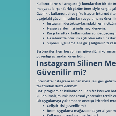
Kullanıcıların sık araştırdığı konulardan biri de
medyada birçok farklı çözüm önerisiyle karşılaşa
Özellikle kullanıcı adı ve şifre isteyen internet s
aşağıdaki güvenilir adımları uygulamanız önerilir
Instagram destek sayfasındaki resmi çözüml
Hesap verilerinizi indirmeyi deneyin.
Karşı taraftaki kullanıcıdan sohbet geçmişin
Hesabınızda oturum açık olan eski cihazları
Şüpheli uygulamalara giriş bilgilerinizi kes
Bu öneriler, hem hesabınızın güvenliğini korumanız
güvenliği açısından önemlidir.
Instagram Silinen Me
Güvenilir mi?
İnternette Instagram silinen mesajları geri get
tarafından desteklenmez.
Bazı programlar kullanıcı adı ile şifre isterken b
kullanılmalı, mümkünse resmi yöntemler tercih ed
Bir uygulamayı yüklemeden önce şu kriterleri mut
Geliştiricisi güvenilir mi?
Resmi uygulama mağazasında yer alıyor m
Kullanıcı yorumları gerçekçi mi?