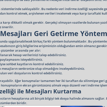
nca sistemlerinde saklayabilir. Bu nedenle veri indirme özelliği sayesin
zdan kontrol etmek, arşivlenen verileri incelemek veya karşı taraftaki ku
ra karşı dikkatli olmak gerekir. Gerçekçi olmayan vaatlerde bulunan yazıl
 önerilir.
 Mesajları Geri Getirme Yöntem
sunda uygulanabilecek birkaç farklı yöntem bulunmaktadır. Bu yöntemler
abınızın giriş bilgilerine erişiminizin olduğundan emin olmanız gerekir
 çözümler arasında yer alır:
ullanarak hesap verilerinizi talep edebilirsiniz.
paylaşmasını isteyebilirsiniz.
yse sohbet kayıtlarını kontrol edebilirsiniz.
k mesajların senkronize olup olmadığını inceleyebilirsiniz.
lan veri dosyalarını kontrol edebilirsiniz.
arayabilir. Eğer konuşmalar tamamen her iki taraftan da silinmişse geri 
 konuşmaların ekran görüntüsünü almak veya düzenli veri indirme işlem
elliği ile Mesajları Kurtarma
cıların hesaplarına ait birçok bilgiyi tek dosya halinde almasını sağlar.
özümlerden biridir.