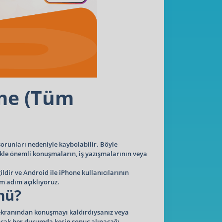
rme (Tüm
sorunları nedeniyle kaybolabilir. Böyle
likle önemli konuşmaların, iş yazışmalarının veya
ldir ve Android ile iPhone kullanıcılarının
ım adım açıklıyoruz.
mü?
et ekranından konuşmayı kaldırdıysanız veya
Ancak her durumda kesin sonuç alınacağı