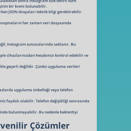
uladıktan sonra Instagram size belirli süre
şinin bir kısmı bulunabilir.
en JSON dosyaları teknik bilgi gerektirebilir.
 konuşmaların her zaman veri dosyasında
eğil, Instagram sunucularında saklanır. Bu
pple cihazlarınızdan hesabınızı kontrol edebilir ve
kle geçerli değildir. Çünkü uygulama verileri
hazlarda uygulama önbelleği veya telefon
z faydalı olabilir. Telefon değişikliği sonrasında
sinde bulunmayabilir. Bu nedenle beklentiyi
üvenilir Çözümler