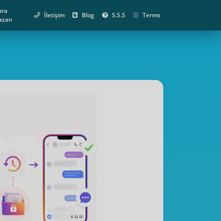
ara
İletişim
Blog
S.S.S
Terms
azan