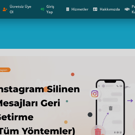
Ücretsiz Üye
Giriş
P
Hizmetler
Hakkımızda
Ol
Yap
K