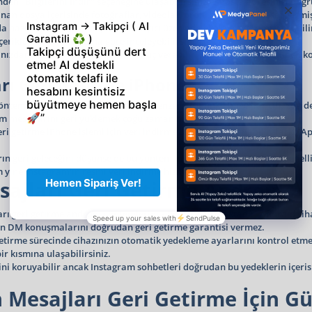
n "Bilgilerini İndir" seçeneğine ulaşabilirsiniz. E-posta adresinizi doğr
nan dosya içerisinde fotoğraflar, videolar, profil bilgileri ve mesaj geçmi
 hazırlanır. HTML dosyaları tarayıcı üzerinden kolayca görüntülenebilirk
eriklerini tarih sırasına göre inceleyebilirsiniz.
bınızdan kaldırdıysanız başarılı sonuç verebilir. Ancak tamamen silinen
rı Geri Getirme iPhone
yöntemleri büyük ölçüde Android ile benzerdir. Çünkü mesajlar cihazda d
m mesajlarını geri yüklemek çoğu zaman mümkün değildir.
i getirme iPhone işlemi için veri indirme özelliğini kullanabilir, farklı A
ın geri geleceğini düşünse de bu yöntem Instagram sohbetleri için genelli
 yine Instagram'ın resmi veri indirme hizmetidir.
sajları Geri Getirme Android
ları geri getirme android yöntemlerini sıkça araştırmaktadır. Android ci
nen DM konuşmalarını doğrudan geri getirme garantisi vermez.
tirme sürecinde cihazınızın otomatik yedekleme ayarlarını kontrol etmeni
r kısmına ulaşabilirsiniz.
ini koruyabilir ancak Instagram sohbetleri doğrudan bu yedeklerin içeri
 Mesajları Geri Getirme İçin G