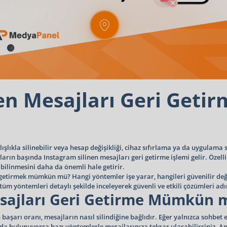
en Mesajları Geri Geti
lıkla silinebilir veya hesap değişikliği, cihaz sıfırlama ya da uygulama 
ların başında Instagram silinen mesajları geri getirme işlemi gelir. Özel
bilinmesini daha da önemli hale getirir.
 getirmek mümkün mü? Hangi yöntemler işe yarar, hangileri güvenilir deği
üm yöntemleri detaylı şekilde inceleyerek güvenli ve etkili çözümleri ad
esajları Geri Getirme Mümkün 
n başarı oranı, mesajların nasıl silindiğine bağlıdır. Eğer yalnızca sohb
nda bulunuyorsa bazı yöntemlerle mesajlarınıza tekrar ulaşabilirsiniz. 