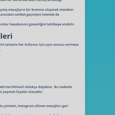
de geçmiş mesajların bir kısmına ulaşmak mümkün
llanıcıdan sohbet geçmişini istemek de
ımlar hesabınızın güvenliğini tehlikeye atabilir.
leri
in tamamı her kullanıcı için aynı sonucu vermese
.
getirme ihtimali oldukça düşüktür. Bu nedenle
i yapmak faydalı olacaktır.
 Bu yöntem, Instagram silinen mesajları geri