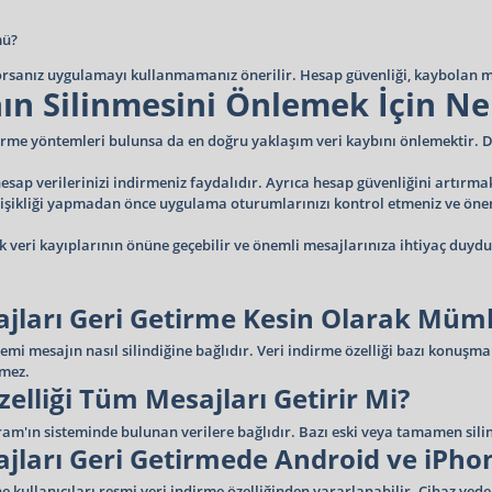
mü?
yorsanız uygulamayı kullanmamanız önerilir. Hesap güvenliği, kaybolan 
ın Silinmesini Önlemek İçin Nel
tirme yöntemleri bulunsa da en doğru yaklaşım veri kaybını önlemektir. 
sap verilerinizi indirmeniz faydalıdır. Ayrıca hesap güvenliğini artırmak
değişikliği yapmadan önce uygulama oturumlarınızı kontrol etmeniz ve ö
k veri kayıplarının önüne geçebilir ve önemli mesajlarınıza ihtiyaç duyd
ajları Geri Getirme Kesin Olarak Mü
lemi mesajın nasıl silindiğine bağlıdır. Veri indirme özelliği bazı konuşm
lmez.
elliği Tüm Mesajları Getirir Mi?
agram'ın sisteminde bulunan verilere bağlıdır. Bazı eski veya tamamen si
jları Geri Getirmede Android ve iPho
ullanıcıları resmi veri indirme özelliğinden yararlanabilir. Cihaz yede