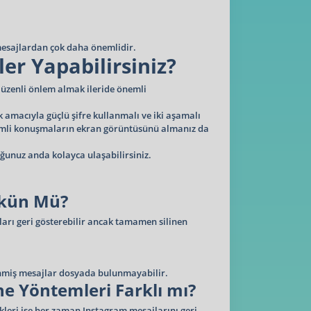
mesajlardan çok daha önemlidir.
er Yapabilirsiniz?
Düzenli önlem almak ileride önemli
 amacıyla güçlü şifre kullanmalı ve iki aşamalı
nemli konuşmaların ekran görüntüsünü almanız da
uğunuz anda kolayca ulaşabilirsiniz.
mkün Mü?
aları geri gösterebilir ancak tamamen silinen
linmiş mesajlar dosyada bulunmayabilir.
ne Yöntemleri Farklı mı?
kleri ise her zaman Instagram mesajlarını geri