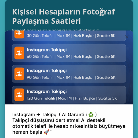
Kişisel Hesapların Fotoğraf
Paylaşma Saatleri
Kişisel hesaba sahipseniz ve paylaştığınız
fotoğrafların maksimum etkileşim almasını
istiyorsanız, çevrenizi analiz ederek başlayabilirsiniz.
Çok fazla aktif bir arkadaş kitleniz olabilir. Bu
kitlenizin çoğunluğu iş veya okul arkadaşlarınızdan
oluşabilir. Eğer üniversite çağındaysanız ve bu oran
çoğunlukla üniversite arkadaşlarınızdan oluşuyorsa,
daha çok akşam saatlerinde paylaşım yaparak
maksimum kişiye ulaşabilirsiniz. Ancak iş
hayatındaysanız ve arkadaşlarınızın çoğu artık
çalışıyor ve kitleniz bu kişilerden oluşuyorsa, sabah
işe gidiş saatleri ve akşam dinlenme saatlerini baz
alabilirsiniz. Bunun için tercih edebileceğiniz saatler;
Sabahları: 07:00 - 09:00
Akşamları: 19:00 - 22:00 saatlerini tercih
edebilirsiniz.