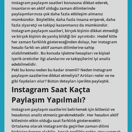
Instagram paylaşım saatleri konusuna dikkat ederek,
insanların en aktif olduğu zaman dilimlerinde
paylaşımlarınıza çok daha fazla etkileşim almanız
mümkündür. Böylelikle, daha fazla insana erişerek, daha
fazla ziyaretçi ve takipçi kazanmanız da mümkündür.
Instagram paylaşım saatleri, birçok kişinin dikkat etmediği
ve birçok kişinin de yanlış bildiği bir ayrıntıdır. Hedef kitle
her zaman farklılık göstereceğinden dolayı, her Instagram
hesabı farklı en aktif zaman dilimlerine sahip
olabilmektedir. Bu konuda işletme hesapları ve kişisel
içerik üreticiler ilgi alanlarını ve takipçilerini iyi analiz
edebilmelidir.
Peki bu konu neden bu kadar önemli? Neden Instagram
paylaşım saatlerine dikkat etmeliyiz? Artıları neler ve ne
gibi faydaları olur? Bütün detayları içerikte paylaştık.
Instagram Saat Kaçta
Paylaşım Yapılmalı?
Instagram paylaşım saatlerini belirlemek için kitlenizi ve
hesabınızı analiz etmeniz gerekmektedir. Her hesabın aktif
kitlesinin etkin olduğu saat farklılık gösterecektir.
Ortalama olarak Instagram’da geçirilen zaman dilimi
birbirine benzer olabilir. Ancak özellikle nokta atışı yapmak