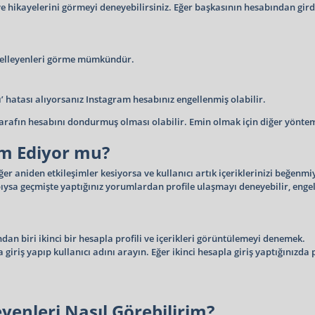
ve hikayelerini görmeyi deneyebilirsiniz. Eğer başkasının hesabından gird
ngelleyenleri görme mümkündür.
ı’ hatası alıyorsanız Instagram hesabınız engellenmiş olabilir.
tarafın hesabını dondurmuş olması olabilir. Emin olmak için diğer yönte
m Ediyor mu?
er aniden etkileşimler kesiyorsa ve kullanıcı artık içeriklerinizi beğenm
ıysa geçmişte yaptığınız yorumlardan profile ulaşmayı deneyebilir, engel
an biri ikinci bir hesapla profili ve içerikleri görüntülemeyi denemek.
riş yapıp kullanıcı adını arayın. Eğer ikinci hesapla giriş yaptığınızda pr
yenleri Nasıl Görebilirim?