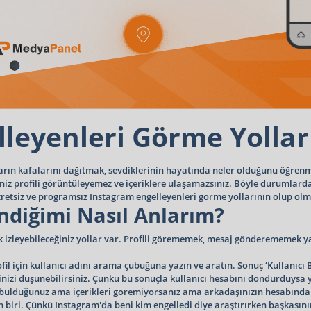
leyenleri Görme Yolları
rın kafalarını dağıtmak, sevdiklerinin hayatında neler olduğunu öğrenme
niz profili görüntüleyemez ve içeriklere ulaşamazsınız. Böyle durumlarda
cretsiz ve programsız Instagram engelleyenleri görme yollarının olup olma
ndiğimi Nasıl Anlarım?
k izleyebileceğiniz yollar var. Profili görememek, mesaj gönderememek y
il için kullanıcı adını arama çubuğuna yazın ve aratın. Sonuç ‘Kullanıcı 
zi düşünebilirsiniz. Çünkü bu sonuçla kullanıcı hesabını dondurduysa ya 
 bulduğunuz ama içerikleri göremiyorsanız ama arkadaşınızın hesabından
n biri. Çünkü Instagram'da beni kim engelledi diye araştırırken başkasın