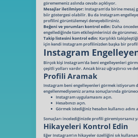
görememeniz aslında cevabı açıklıyor.
Mesajlar iletilmiyor:
Instagram’da birine mesaj gö
biir göstergesi olabilir. Bu da Instagram engelley
profilini görüntülemeyi deneyebilirsiniz.
Beğeni ve yorumları kontrol edin:
Daha önceden y
engellediğinde tüm etkileşimlerinizi de görünmez.
Takip listesini kontrol edin:
Karşılıklı takipleşti
için kendi Instagram profilinizden başka bir profille
Instagram Engelleye
Birçok kişi Instagram'da beni engelleyenleri gör
çeşitli yolları vardır. Ancak biraz uğraştırıcı ve de
Profili Aramak
Instagram beni engelleyenleri görmek istiyorum di
engellenmediyseniz arama sonuçlarında görünece
Instagram uygulamasını açın.
Hesabınızı açın.
Görmek istediğiniz hesabın kullanıcı adını
Sonuçları incelediğinizde profili göremiyorsanız y
Hikayeleri Kontrol Edin
Eğer Instagram’ın hikayeler özelliğini sık kullana