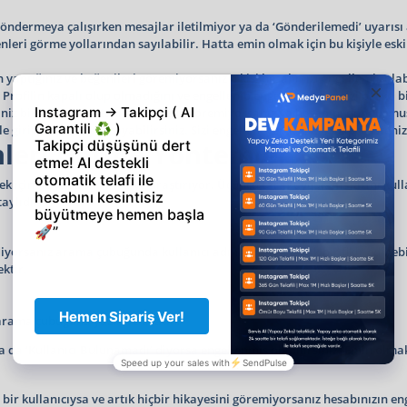
ndermeya çalışırken mesajlar iletilmiyor ya da ‘Gönderilemedi’ uyarısı 
enleri görme yollarından sayılabilir. Hatta emin olmak için bu kişiyle es
aptığınız ve beğenileri göremiyorsanız o kişi hesabınızı engellemiş olabi
 Profilin kapalı olup olmadığını ve engellenip engellenmediğinizi başka b
ğiniz bir kullanıcıyı takip listenizde göremiyorsanız ya hesabını dondurm
 girip kullanıcıyı arayabilirsiniz. Sizi engelleneyen kişiler takipçi listeniz
nleri Görme Yöntemleri
mek için ne yapabilirim diye araştırıyor. Üçüncü taraf uygulamalarını k
taylıdır.
yorsanız arama çubuğunda kullanıcı adını sorgulayarak bir fikir edinebili
ktir.
 arama çubuğuna yazın ve aratın.
a da ‘Kullanıcı Bulunamadı’ diyorsa engellenmiş olabilirsiniz. Emin olmak 
n bir kullanıcıysa ve artık hiçbir hikayesini göremiyorsanız hesabınızın e