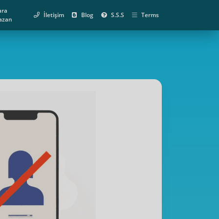
ara
İletişim
Blog
S.S.S
Terms
azan