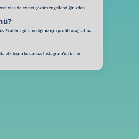
vcut olsa da en net çözüm engellendiğinizden
 mü?
iz. Profilini göremediğiniz için profil fotoğrafına
ızla etkileşim kuramaz. Instagram'da birini