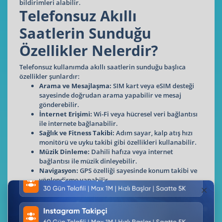
bildirimleri alabilir.
Telefonsuz Akıllı
Saatlerin Sunduğu
Özellikler Nelerdir?
Telefonsuz kullanımda akıllı saatlerin sunduğu başlıca
özellikler şunlardır:
Arama ve Mesajlaşma:
SIM kart veya eSIM desteği
sayesinde doğrudan arama yapabilir ve mesaj
gönderebilir.
İnternet Erişimi:
Wi-Fi veya hücresel veri bağlantısı
ile internete bağlanabilir.
Sağlık ve Fitness Takibi:
Adım sayar, kalp atış hızı
monitörü ve uyku takibi gibi özellikleri kullanabilir.
Müzik Dinleme:
Dahili hafıza veya internet
bağlantısı ile müzik dinleyebilir.
Navigasyon:
GPS özelliği sayesinde konum takibi ve
yönlendirme yapabilir.
Ancak bazı gelişmiş özellikler için ilk kurulumda veya veri
senkronizasyonunda telefona ihtiyaç duyulabilir.