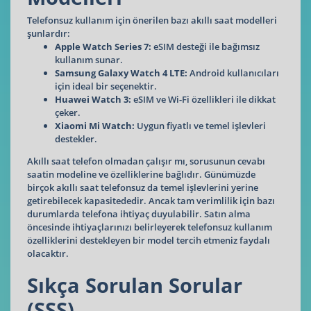
Telefonsuz kullanım için önerilen bazı akıllı saat modelleri
şunlardır:
Apple Watch Series 7:
eSIM desteği ile bağımsız
kullanım sunar.
Samsung Galaxy Watch 4 LTE:
Android kullanıcıları
için ideal bir seçenektir.
Huawei Watch 3:
eSIM ve Wi-Fi özellikleri ile dikkat
çeker.
Xiaomi Mi Watch:
Uygun fiyatlı ve temel işlevleri
destekler.
Akıllı saat telefon olmadan çalışır mı, sorusunun cevabı
saatin modeline ve özelliklerine bağlıdır. Günümüzde
birçok akıllı saat telefonsuz da temel işlevlerini yerine
getirebilecek kapasitededir. Ancak tam verimlilik için bazı
durumlarda telefona ihtiyaç duyulabilir. Satın alma
öncesinde ihtiyaçlarınızı belirleyerek telefonsuz kullanım
özelliklerini destekleyen bir model tercih etmeniz faydalı
olacaktır.
Sıkça Sorulan Sorular
(SSS)