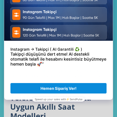
Telefonsuz Akıllı Saat
Kullanmanın Avantajları
Telefonsuz akıllı saat kullanmanın çeşitli avantajları ve
sınırlamaları bulunmaktadır. En önemli avantajlardan biri
özgürlüktür. Kullanıcılar telefon taşımadan temel iletişim
ihtiyaçlarını karşılayabilir, sağlık takibi yapabilir ve acil
durumlarda yardım çağrısında bulunabilir. Özellikle spor
yaparken ya da dışarıda aktif bir yaşam tarzı sürerken
saatlerin sunduğu bu pratiklik önemli bir kolaylık sağlar.
Bu kullanım tarzının bazı sınırlamaları da vardır. Örneğin
bazı uygulamalar yalnızca telefonla senkronize
çalıştığından tam işlevsellik sağlanamayabilir. Ayrıca
saatte toplanan verilerin detaylı analizi ve yedeklenmesi
için telefona ihtiyaç duyulabilir. Bunun yanında hücresel
veri kullanımının pil ömrünü olumsuz etkileyebileceği de
göz önünde bulundurulmalıdır.
Telefonsuz Kullanıma
Uygun Akıllı Saat
Modelleri